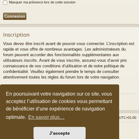
Masquer ma présence lors de cette session
Inscription
Vous devez être inscrit avant de pouvoir vous connecter. L’inscription est
rapide et vous offre de nombreux avantages. Les administrateurs du
forum peuvent accorder des fonctionnalités supplémentaires aux
utilisateurs inscrits. Avant de vous inscrire, assurez-vous d’avoir pris
connaissance de nos conditions d’utilisation et de notre politique de
confidentialité. Veuillez également prendre le temps de consulter
attentivement toutes les règles du forum lors de votre navigation.
Conditions d’utilisation
|
Politique de confidentialité
En poursuivant votre navigation sur ce site, vous
Inscription
acceptez l’utilisation de cookies vous permettant
de bénéficier d’une expérience de navigation
optimale.
En savoir plus…
Accueil du forum
Nous contacter
Fuseau horaire sur
UTC+01:00
Développé par
phpBB
® Forum Software © phpBB Limited
J’accepte
Style par
Arty
&
halilesen
Traduction française officielle
©
Qiaeru