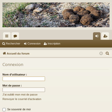
ac
or
on
ns
Rechercher
Connexion
Inscription
co
u
ne
cri
R
Accueil du forum
ur
m
xi
pti
e
Connexion
c
ci
s
on
on
h
s
Nom d’utilisateur :
e
r
Mot de passe :
c
h
J’ai oublié mon mot de passe
e
Renvoyer le courriel d’activation
r
Se souvenir de moi