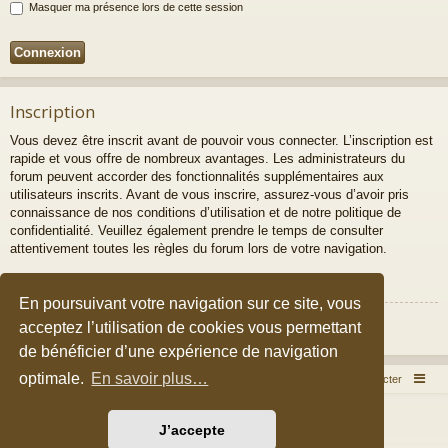
Masquer ma présence lors de cette session
Inscription
Vous devez être inscrit avant de pouvoir vous connecter. L’inscription est
rapide et vous offre de nombreux avantages. Les administrateurs du
forum peuvent accorder des fonctionnalités supplémentaires aux
utilisateurs inscrits. Avant de vous inscrire, assurez-vous d’avoir pris
connaissance de nos conditions d’utilisation et de notre politique de
confidentialité. Veuillez également prendre le temps de consulter
attentivement toutes les règles du forum lors de votre navigation.
Conditions d’utilisation
|
Politique de confidentialité
En poursuivant votre navigation sur ce site, vous
Inscription
acceptez l’utilisation de cookies vous permettant
de bénéficier d’une expérience de navigation
optimale.
En savoir plus…
Accueil du forum
Nous contacter
Développé par
phpBB
® Forum Software © phpBB Limited
J’accepte
Style par
Arty
&
halilesen
Traduction française officielle
©
Qiaeru