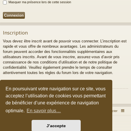
Masquer ma présence lors de cette session
Inscription
Vous devez être inscrit avant de pouvoir vous connecter. L’inscription est
rapide et vous offre de nombreux avantages. Les administrateurs du
forum peuvent accorder des fonctionnalités supplémentaires aux
utilisateurs inscrits. Avant de vous inscrire, assurez-vous d’avoir pris
connaissance de nos conditions d’utilisation et de notre politique de
confidentialité. Veuillez également prendre le temps de consulter
attentivement toutes les règles du forum lors de votre navigation.
Conditions d’utilisation
|
Politique de confidentialité
En poursuivant votre navigation sur ce site, vous
Inscription
acceptez l’utilisation de cookies vous permettant
de bénéficier d’une expérience de navigation
optimale.
En savoir plus…
Accueil du forum
Nous contacter
Développé par
phpBB
® Forum Software © phpBB Limited
J’accepte
Style par
Arty
&
halilesen
Traduction française officielle
©
Qiaeru