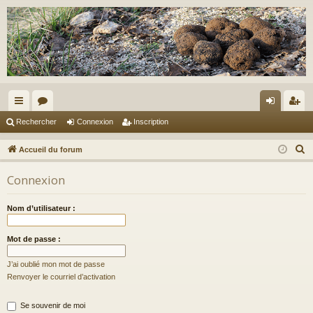
ac
or
on
ns
Rechercher
Connexion
Inscription
co
u
ne
cri
R
Accueil du forum
ur
m
xi
pti
e
Connexion
c
ci
s
on
on
h
s
Nom d’utilisateur :
e
r
Mot de passe :
c
h
J’ai oublié mon mot de passe
e
Renvoyer le courriel d’activation
r
Se souvenir de moi