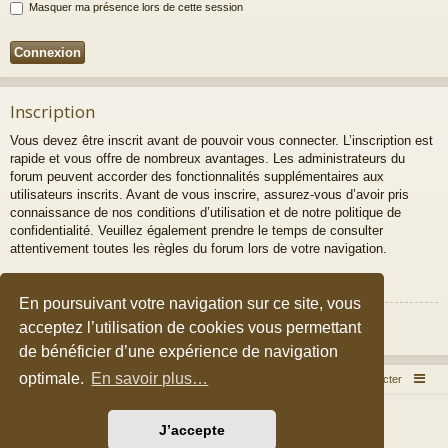
Masquer ma présence lors de cette session
Inscription
Vous devez être inscrit avant de pouvoir vous connecter. L’inscription est
rapide et vous offre de nombreux avantages. Les administrateurs du
forum peuvent accorder des fonctionnalités supplémentaires aux
utilisateurs inscrits. Avant de vous inscrire, assurez-vous d’avoir pris
connaissance de nos conditions d’utilisation et de notre politique de
confidentialité. Veuillez également prendre le temps de consulter
attentivement toutes les règles du forum lors de votre navigation.
Conditions d’utilisation
|
Politique de confidentialité
En poursuivant votre navigation sur ce site, vous
Inscription
acceptez l’utilisation de cookies vous permettant
de bénéficier d’une expérience de navigation
optimale.
En savoir plus…
Accueil du forum
Nous contacter
Développé par
phpBB
® Forum Software © phpBB Limited
J’accepte
Style par
Arty
&
halilesen
Traduction française officielle
©
Qiaeru