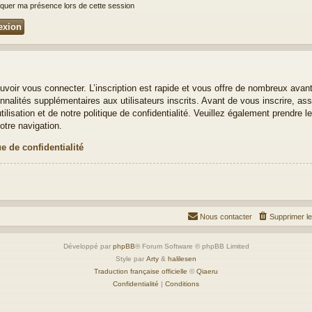
uer ma présence lors de cette session
uvoir vous connecter. L’inscription est rapide et vous offre de nombreux avan
nalités supplémentaires aux utilisateurs inscrits. Avant de vous inscrire, ass
ilisation et de notre politique de confidentialité. Veuillez également prendre 
otre navigation.
ue de confidentialité
Nous contacter
Supprimer l
Développé par
phpBB
® Forum Software © phpBB Limited
Style par
Arty
&
halilesen
Traduction française officielle
©
Qiaeru
Confidentialité
|
Conditions