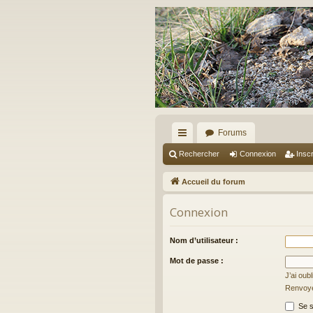
Forums
ac
Rechercher
Connexion
Inscr
co
Accueil du forum
ur
Connexion
ci
s
Nom d’utilisateur :
Mot de passe :
J’ai oub
Renvoyer
Se s