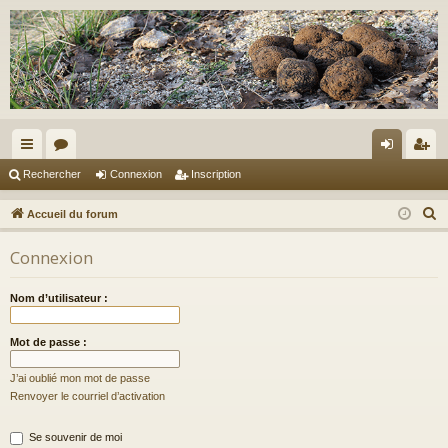
ac
or
on
ns
Rechercher
Connexion
Inscription
co
u
ne
cri
R
Accueil du forum
ur
m
xi
pti
e
Connexion
c
ci
s
on
on
h
s
Nom d’utilisateur :
e
r
Mot de passe :
c
h
J’ai oublié mon mot de passe
e
Renvoyer le courriel d’activation
r
Se souvenir de moi