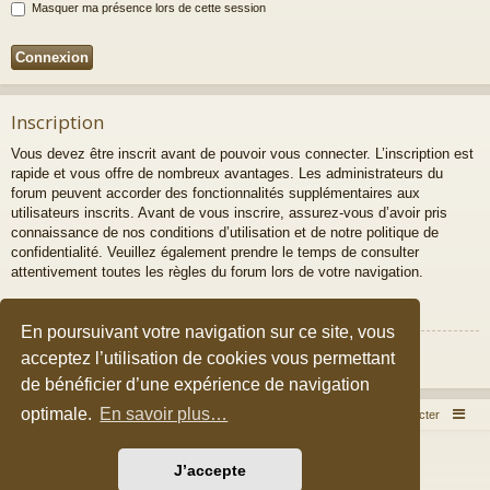
Masquer ma présence lors de cette session
Inscription
Vous devez être inscrit avant de pouvoir vous connecter. L’inscription est
rapide et vous offre de nombreux avantages. Les administrateurs du
forum peuvent accorder des fonctionnalités supplémentaires aux
utilisateurs inscrits. Avant de vous inscrire, assurez-vous d’avoir pris
connaissance de nos conditions d’utilisation et de notre politique de
confidentialité. Veuillez également prendre le temps de consulter
attentivement toutes les règles du forum lors de votre navigation.
Conditions d’utilisation
|
Politique de confidentialité
En poursuivant votre navigation sur ce site, vous
Inscription
acceptez l’utilisation de cookies vous permettant
de bénéficier d’une expérience de navigation
optimale.
En savoir plus…
Accueil du forum
Nous contacter
Développé par
phpBB
® Forum Software © phpBB Limited
J’accepte
Style par
Arty
&
halilesen
Traduction française officielle
©
Qiaeru