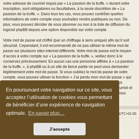
votre adresse de courriel requis par « La passion de la truffe. » durant votre
inscription, sont obligatoires ou facultatives, à la seule discrétion de « La
passion de la truffe. ». Dans tous les cas, vous pouvez contrôler quelles
informations de votre compte vous souhaitez rendre publiques ou non. De
plus, vous pouvez décider de vous abonner ou non à la liste de diffusion du
logiciel phpBB depuis une option disponible sur votre compte.
Votre mot de passe est chiffré (par un chiffrage à sens unique) afin qu’il soit
sécurisé. Cependant, il est recommandé de ne pas utiliser le même mot de
passe sur plusieurs sites internet différents. Votre mot de passe est le moyen
d’accès à votre compte sur « La passion de la truffe. », veillez donc à le
conservez précieusement. En aucun cas une personne affiliée à « La passion
de la truffe. », à phpBB ou à un site de tierce partie ne peut vous demander
légitimement votre mot de passe. Si vous oubliez le mot de passe de votre
compte, vous pouvez utiliser la fonction « J’ai perdu mon mot de passe » qui
est proposée par défaut sur le logiciel phpBB. Cette fonctionnalité vous
demandera de spécifier votre nom d’utilisateur et votre adresse de courriel et
En poursuivant votre navigation sur ce site, vous
le logiciel phpBB générera alors un nouveau mot de passe afin que vous
acceptez l’utilisation de cookies vous permettant
puissiez reprendre le contrôle de votre compte.
de bénéficier d’une expérience de navigation
optimale.
En savoir plus…
Accueil du forum
Nous contacter
Fuseau horaire sur
UTC+01:00
Développé par
phpBB
® Forum Software © phpBB Limited
J’accepte
Style par
Arty
&
halilesen
Traduction française officielle
©
Qiaeru