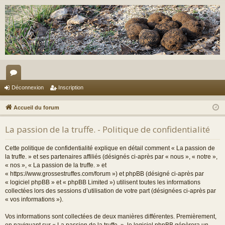
or
Déconnexion
Inscription
u
Accueil du forum
m
La passion de la truffe. - Politique de confidentialité
s
Cette politique de confidentialité explique en détail comment « La passion de
la truffe. » et ses partenaires affiliés (désignés ci-après par « nous », « notre »,
« nos », « La passion de la truffe. » et
« https://www.grossestruffes.com/forum ») et phpBB (désigné ci-après par
« logiciel phpBB » et « phpBB Limited ») utilisent toutes les informations
collectées lors des sessions d’utilisation de votre part (désignées ci-après par
« vos informations »).
Vos informations sont collectées de deux manières différentes. Premièrement,
en naviguant sur « La passion de la truffe. », le logiciel phpBB génèrera un