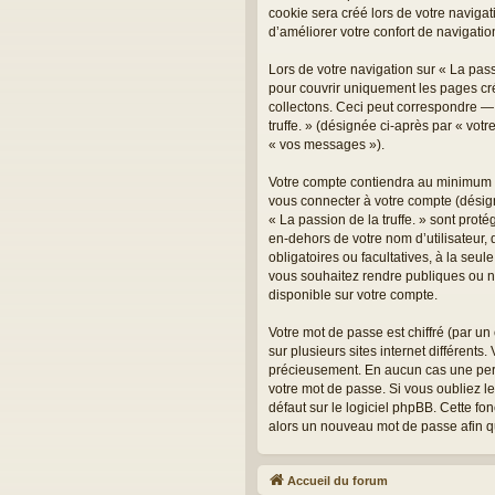
cookie sera créé lors de votre navigati
d’améliorer votre confort de navigation
Lors de votre navigation sur « La pas
pour couvrir uniquement les pages cr
collectons. Ceci peut correspondre — m
truffe. » (désignée ci-après par « vot
« vos messages »).
Votre compte contiendra au minimum un
vous connecter à votre compte (désign
« La passion de la truffe. » sont prot
en-dehors de votre nom d’utilisateur, d
obligatoires ou facultatives, à la seu
vous souhaitez rendre publiques ou no
disponible sur votre compte.
Votre mot de passe est chiffré (par un
sur plusieurs sites internet différents
précieusement. En aucun cas une perso
votre mot de passe. Si vous oubliez l
défaut sur le logiciel phpBB. Cette fo
alors un nouveau mot de passe afin q
Accueil du forum