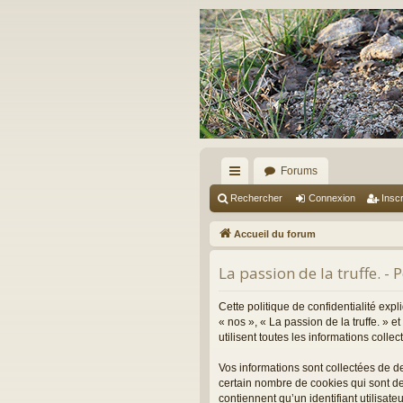
Forums
ac
Rechercher
Connexion
Inscr
co
Accueil du forum
ur
La passion de la truffe. - 
ci
s
Cette politique de confidentialité expl
« nos », « La passion de la truffe. » 
utilisent toutes les informations colle
Vos informations sont collectées de d
certain nombre de cookies qui sont de
contiennent qu’un identifiant utilisa