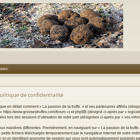
iption
Politique de confidentialité
ique en détail comment « La passion de la truffe. » et ses partenaires affiliés (désig
et « https://www.grossestruffes.com/forum ») et phpBB (désigné ci-après par « logici
ctées lors des sessions d’utilisation de votre part (désignées ci-après par « vos infor
eux manières différentes. Premièrement, en naviguant sur « La passion de la truffe.
 petits fichiers téléchargés temporairement par le navigateur internet de votre ord
teur et un identifiant anonyme de session qui vous sont automatiquement assignés pa