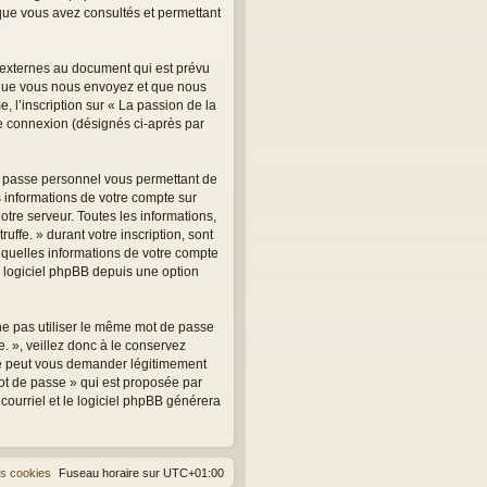
s que vous avez consultés et permettant
, externes au document qui est prévu
 que vous nous envoyez et que nous
 l’inscription sur « La passion de la
tre connexion (désignés ci-après par
de passe personnel vous permettant de
 informations de votre compte sur
otre serveur. Toutes les informations,
uffe. » durant votre inscription, sont
er quelles informations de votre compte
u logiciel phpBB depuis une option
 ne pas utiliser le même mot de passe
e. », veillez donc à le conservez
 ne peut vous demander légitimement
mot de passe » qui est proposée par
 courriel et le logiciel phpBB générera
es cookies
Fuseau horaire sur
UTC+01:00