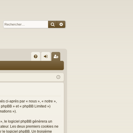
Rechercher
Recherche avancée
R
FA
on
ns
Q
ne
cri
xi
pti
on
on
nés ci-après par « nous », « notre »,
el phpBB » et « phpBB Limited »)
mations »).
 », le logiciel phpBB génèrera un
inateur. Les deux premiers cookies ne
r le logiciel phpBB. Un troisième