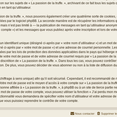
on sur les sujets de « La passion de la truffe. », archivant de ce fait tous les sujet
 en tant qu’utilisateur.
sion de la truffe. », nous pouvons également créer une quatrième sorte de cookies
éées par le logiciel phpBB. La seconde manière est de récupérer les informations
ais n’est pas limité à — la publication de messages en tant qu’utilisateur anonyme,
re compte ») et les messages que vous publiez après votre inscription et lors de vo
 identifiant unique (désigné ci-après par « votre nom d’utilisateur ») et un mot 
é ci-après par « votre mot de passe ») et une adresse de courriel personnelle. Les
égées par les lois de protection des données applicables dans le pays qui héberge n
e votre mot de passe et de votre adresse de courriel requis par « La passion de la tr
le discrétion de « La passion de la truffe. ». Dans tous les cas, vous pouvez contrôl
n. De plus, vous pouvez décider de vous abonner ou non à la liste de diffusion d
 chiffrage à sens unique) afin qu’il soit sécurisé. Cependant, il est recommandé de
. Votre mot de passe est le moyen d’accès à votre compte sur « La passion de la truff
nne affiliée à « La passion de la truffe. », à phpBB ou à un site de tierce partie
e mot de passe de votre compte, vous pouvez utiliser la fonction « J’ai perdu mon 
nctionnalité vous demandera de spécifier votre nom d’utilisateur et votre adresse de
ue vous puissiez reprendre le contrôle de votre compte.
Nous contacter
Supprimer l