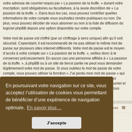
votre adresse de courriel requis par « La passion de la truffe. » durant votre
inscription, sont obligatoires ou facultatives, à la seule discrétion de « La
passion de la truffe. ». Dans tous les cas, vous pouvez contrôler quelles
informations de votre compte vous souhaitez rendre publiques ou non. De
plus, vous pouvez décider de vous abonner ou non à la liste de diffusion du
logiciel phpBB depuis une option disponible sur votre compte.
Votre mot de passe est chiffré (par un chiffrage à sens unique) afin qu’il soit
sécurisé. Cependant, il est recommandé de ne pas utiliser le même mot de
passe sur plusieurs sites internet différents. Votre mot de passe est le moyen
d’accès à votre compte sur « La passion de la truffe. », veillez donc à le
conservez précieusement. En aucun cas une personne affiliée à « La passion
de la truffe. », à phpBB ou à un site de tierce partie ne peut vous demander
légitimement votre mot de passe. Si vous oubliez le mot de passe de votre
compte, vous pouvez utiliser la fonction « J’ai perdu mon mot de passe » qui
est proposée par défaut sur le logiciel phpBB. Cette fonctionnalité vous
demandera de spécifier votre nom d’utilisateur et votre adresse de courriel et
En poursuivant votre navigation sur ce site, vous
le logiciel phpBB générera alors un nouveau mot de passe afin que vous
acceptez l’utilisation de cookies vous permettant
puissiez reprendre le contrôle de votre compte.
de bénéficier d’une expérience de navigation
optimale.
En savoir plus…
Accueil du forum
Nous contacter
Développé par
phpBB
® Forum Software © phpBB Limited
J’accepte
Style par
Arty
&
halilesen
Traduction française officielle
©
Qiaeru