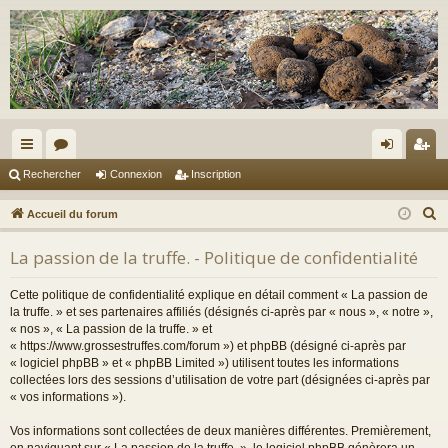
ac
or
on
ns
Rechercher
Connexion
Inscription
co
u
ne
cri
R
Accueil du forum
ur
m
xi
pti
e
La passion de la truffe. - Politique de confidentialité
c
ci
s
on
on
h
s
Cette politique de confidentialité explique en détail comment « La passion de
e
la truffe. » et ses partenaires affiliés (désignés ci-après par « nous », « notre »,
r
« nos », « La passion de la truffe. » et
« https://www.grossestruffes.com/forum ») et phpBB (désigné ci-après par
c
« logiciel phpBB » et « phpBB Limited ») utilisent toutes les informations
h
collectées lors des sessions d’utilisation de votre part (désignées ci-après par
e
« vos informations »).
r
Vos informations sont collectées de deux manières différentes. Premièrement,
en naviguant sur « La passion de la truffe. », le logiciel phpBB génèrera un