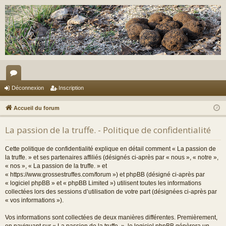
or
Déconnexion
Inscription
u
Accueil du forum
m
La passion de la truffe. - Politique de confidentialité
s
Cette politique de confidentialité explique en détail comment « La passion de
la truffe. » et ses partenaires affiliés (désignés ci-après par « nous », « notre »,
« nos », « La passion de la truffe. » et
« https://www.grossestruffes.com/forum ») et phpBB (désigné ci-après par
« logiciel phpBB » et « phpBB Limited ») utilisent toutes les informations
collectées lors des sessions d’utilisation de votre part (désignées ci-après par
« vos informations »).
Vos informations sont collectées de deux manières différentes. Premièrement,
en naviguant sur « La passion de la truffe. », le logiciel phpBB génèrera un