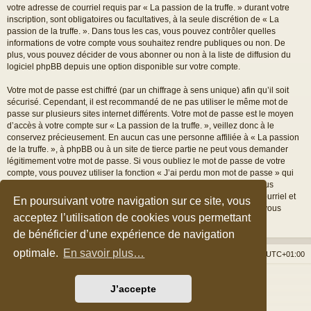
votre adresse de courriel requis par « La passion de la truffe. » durant votre
inscription, sont obligatoires ou facultatives, à la seule discrétion de « La
passion de la truffe. ». Dans tous les cas, vous pouvez contrôler quelles
informations de votre compte vous souhaitez rendre publiques ou non. De
plus, vous pouvez décider de vous abonner ou non à la liste de diffusion du
logiciel phpBB depuis une option disponible sur votre compte.
Votre mot de passe est chiffré (par un chiffrage à sens unique) afin qu’il soit
sécurisé. Cependant, il est recommandé de ne pas utiliser le même mot de
passe sur plusieurs sites internet différents. Votre mot de passe est le moyen
d’accès à votre compte sur « La passion de la truffe. », veillez donc à le
conservez précieusement. En aucun cas une personne affiliée à « La passion
de la truffe. », à phpBB ou à un site de tierce partie ne peut vous demander
légitimement votre mot de passe. Si vous oubliez le mot de passe de votre
compte, vous pouvez utiliser la fonction « J’ai perdu mon mot de passe » qui
est proposée par défaut sur le logiciel phpBB. Cette fonctionnalité vous
demandera de spécifier votre nom d’utilisateur et votre adresse de courriel et
En poursuivant votre navigation sur ce site, vous
le logiciel phpBB générera alors un nouveau mot de passe afin que vous
acceptez l’utilisation de cookies vous permettant
puissiez reprendre le contrôle de votre compte.
de bénéficier d’une expérience de navigation
optimale.
En savoir plus…
Accueil du forum
Nous contacter
Fuseau horaire sur
UTC+01:00
Développé par
phpBB
® Forum Software © phpBB Limited
J’accepte
Style par
Arty
&
halilesen
Traduction française officielle
©
Qiaeru