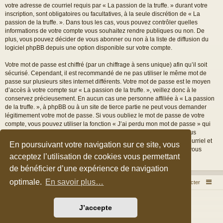
votre adresse de courriel requis par « La passion de la truffe. » durant votre
inscription, sont obligatoires ou facultatives, à la seule discrétion de « La
passion de la truffe. ». Dans tous les cas, vous pouvez contrôler quelles
informations de votre compte vous souhaitez rendre publiques ou non. De
plus, vous pouvez décider de vous abonner ou non à la liste de diffusion du
logiciel phpBB depuis une option disponible sur votre compte.
Votre mot de passe est chiffré (par un chiffrage à sens unique) afin qu’il soit
sécurisé. Cependant, il est recommandé de ne pas utiliser le même mot de
passe sur plusieurs sites internet différents. Votre mot de passe est le moyen
d’accès à votre compte sur « La passion de la truffe. », veillez donc à le
conservez précieusement. En aucun cas une personne affiliée à « La passion
de la truffe. », à phpBB ou à un site de tierce partie ne peut vous demander
légitimement votre mot de passe. Si vous oubliez le mot de passe de votre
compte, vous pouvez utiliser la fonction « J’ai perdu mon mot de passe » qui
est proposée par défaut sur le logiciel phpBB. Cette fonctionnalité vous
demandera de spécifier votre nom d’utilisateur et votre adresse de courriel et
En poursuivant votre navigation sur ce site, vous
le logiciel phpBB générera alors un nouveau mot de passe afin que vous
acceptez l’utilisation de cookies vous permettant
puissiez reprendre le contrôle de votre compte.
de bénéficier d’une expérience de navigation
optimale.
En savoir plus…
Accueil du forum
Nous contacter
Développé par
phpBB
® Forum Software © phpBB Limited
J’accepte
Style par
Arty
&
halilesen
Traduction française officielle
©
Qiaeru