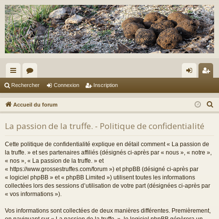
ac
or
on
ns
Rechercher
Connexion
Inscription
co
u
ne
cri
R
Accueil du forum
ur
m
xi
pti
e
La passion de la truffe. - Politique de confidentialité
c
ci
s
on
on
h
s
Cette politique de confidentialité explique en détail comment « La passion de
e
la truffe. » et ses partenaires affiliés (désignés ci-après par « nous », « notre »,
r
« nos », « La passion de la truffe. » et
« https://www.grossestruffes.com/forum ») et phpBB (désigné ci-après par
c
« logiciel phpBB » et « phpBB Limited ») utilisent toutes les informations
h
collectées lors des sessions d’utilisation de votre part (désignées ci-après par
e
« vos informations »).
r
Vos informations sont collectées de deux manières différentes. Premièrement,
en naviguant sur « La passion de la truffe. », le logiciel phpBB génèrera un