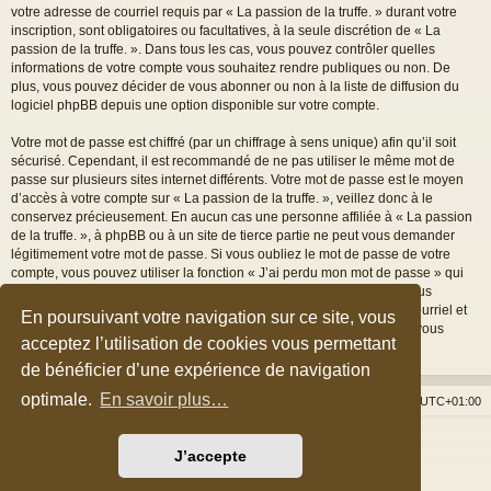
votre adresse de courriel requis par « La passion de la truffe. » durant votre
inscription, sont obligatoires ou facultatives, à la seule discrétion de « La
passion de la truffe. ». Dans tous les cas, vous pouvez contrôler quelles
informations de votre compte vous souhaitez rendre publiques ou non. De
plus, vous pouvez décider de vous abonner ou non à la liste de diffusion du
logiciel phpBB depuis une option disponible sur votre compte.
Votre mot de passe est chiffré (par un chiffrage à sens unique) afin qu’il soit
sécurisé. Cependant, il est recommandé de ne pas utiliser le même mot de
passe sur plusieurs sites internet différents. Votre mot de passe est le moyen
d’accès à votre compte sur « La passion de la truffe. », veillez donc à le
conservez précieusement. En aucun cas une personne affiliée à « La passion
de la truffe. », à phpBB ou à un site de tierce partie ne peut vous demander
légitimement votre mot de passe. Si vous oubliez le mot de passe de votre
compte, vous pouvez utiliser la fonction « J’ai perdu mon mot de passe » qui
est proposée par défaut sur le logiciel phpBB. Cette fonctionnalité vous
demandera de spécifier votre nom d’utilisateur et votre adresse de courriel et
En poursuivant votre navigation sur ce site, vous
le logiciel phpBB générera alors un nouveau mot de passe afin que vous
acceptez l’utilisation de cookies vous permettant
puissiez reprendre le contrôle de votre compte.
de bénéficier d’une expérience de navigation
optimale.
En savoir plus…
Accueil du forum
Nous contacter
Fuseau horaire sur
UTC+01:00
Développé par
phpBB
® Forum Software © phpBB Limited
J’accepte
Style par
Arty
&
halilesen
Traduction française officielle
©
Qiaeru