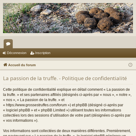
or
Déconnexion
Inscription
u
Accueil du forum
m
La passion de la truffe. - Politique de confidentialité
s
Cette politique de confidentialité explique en détail comment « La passion de
la truffe. » et ses partenaires affiliés (désignés ci-après par « nous », « notre »,
« nos », « La passion de la truffe. » et
« https://www.grossestruffes.com/forum ») et phpBB (désigné ci-après par
« logiciel phpBB » et « phpBB Limited ») utilisent toutes les informations
collectées lors des sessions d’utilisation de votre part (désignées ci-après par
« vos informations »).
Vos informations sont collectées de deux manières différentes. Premièrement,
en naviguant sur « La passion de la truffe. », le logiciel phpBB génèrera un