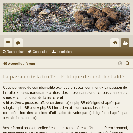
ac
or
on
ns
Rechercher
Connexion
Inscription
co
u
ne
cri
R
Accueil du forum
ur
m
xi
pti
e
La passion de la truffe. - Politique de confidentialité
c
ci
s
on
on
h
s
Cette politique de confidentialité explique en détail comment « La passion de
e
la truffe. » et ses partenaires affiliés (désignés ci-après par « nous », « notre »,
r
« nos », « La passion de la truffe. » et
« https://www.grossestruffes.com/forum ») et phpBB (désigné ci-après par
c
« logiciel phpBB » et « phpBB Limited ») utilisent toutes les informations
h
collectées lors des sessions d’utilisation de votre part (désignées ci-après par
e
« vos informations »).
r
Vos informations sont collectées de deux manières différentes. Premièrement,
en naviguant sur « La passion de la truffe. », le logiciel phpBB génèrera un