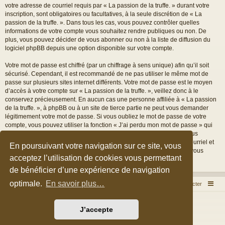
votre adresse de courriel requis par « La passion de la truffe. » durant votre
inscription, sont obligatoires ou facultatives, à la seule discrétion de « La
passion de la truffe. ». Dans tous les cas, vous pouvez contrôler quelles
informations de votre compte vous souhaitez rendre publiques ou non. De
plus, vous pouvez décider de vous abonner ou non à la liste de diffusion du
logiciel phpBB depuis une option disponible sur votre compte.
Votre mot de passe est chiffré (par un chiffrage à sens unique) afin qu’il soit
sécurisé. Cependant, il est recommandé de ne pas utiliser le même mot de
passe sur plusieurs sites internet différents. Votre mot de passe est le moyen
d’accès à votre compte sur « La passion de la truffe. », veillez donc à le
conservez précieusement. En aucun cas une personne affiliée à « La passion
de la truffe. », à phpBB ou à un site de tierce partie ne peut vous demander
légitimement votre mot de passe. Si vous oubliez le mot de passe de votre
compte, vous pouvez utiliser la fonction « J’ai perdu mon mot de passe » qui
est proposée par défaut sur le logiciel phpBB. Cette fonctionnalité vous
demandera de spécifier votre nom d’utilisateur et votre adresse de courriel et
En poursuivant votre navigation sur ce site, vous
le logiciel phpBB générera alors un nouveau mot de passe afin que vous
acceptez l’utilisation de cookies vous permettant
puissiez reprendre le contrôle de votre compte.
de bénéficier d’une expérience de navigation
optimale.
En savoir plus…
Accueil du forum
Nous contacter
Développé par
phpBB
® Forum Software © phpBB Limited
J’accepte
Style par
Arty
&
halilesen
Traduction française officielle
©
Qiaeru