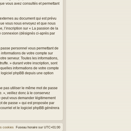
s que vous avez consultés et permettant
, externes au document qui est prévu
 que vous nous envoyez et que nous
 l’inscription sur « La passion de la
tre connexion (désignés ci-après par
de passe personnel vous permettant de
 informations de votre compte sur
otre serveur. Toutes les informations,
uffe. » durant votre inscription, sont
er quelles informations de votre compte
u logiciel phpBB depuis une option
 ne pas utiliser le même mot de passe
e. », veillez donc à le conservez
 ne peut vous demander légitimement
mot de passe » qui est proposée par
 courriel et le logiciel phpBB générera
es cookies
Fuseau horaire sur
UTC+01:00