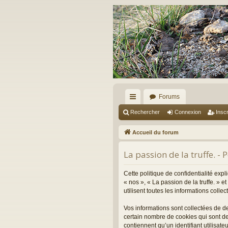
Forums
ac
Rechercher
Connexion
Inscr
co
Accueil du forum
ur
La passion de la truffe. - 
ci
s
Cette politique de confidentialité expl
« nos », « La passion de la truffe. » 
utilisent toutes les informations colle
Vos informations sont collectées de d
certain nombre de cookies qui sont de
contiennent qu’un identifiant utilisa