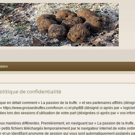
iption
Politique de confidentialité
ique en détail comment « La passion de la truffe. » et ses partenaires affiliés (désig
et « https://www.grossestruffes.com/forum ») et phpBB (désigné ci-après par « logici
ctées lors des sessions d’utilisation de votre part (désignées ci-après par « vos infor
eux manières différentes. Premièrement, en naviguant sur « La passion de la truffe.
 petits fichiers téléchargés temporairement par le navigateur internet de votre ord
teur et un identifiant anonyme de session qui vous sont automatiquement assignés pa