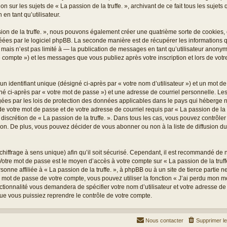
on sur les sujets de « La passion de la truffe. », archivant de ce fait tous les sujet
 en tant qu’utilisateur.
sion de la truffe. », nous pouvons également créer une quatrième sorte de cookies
éées par le logiciel phpBB. La seconde manière est de récupérer les informations
ais n’est pas limité à — la publication de messages en tant qu’utilisateur anonyme,
re compte ») et les messages que vous publiez après votre inscription et lors de vo
 identifiant unique (désigné ci-après par « votre nom d’utilisateur ») et un mot 
é ci-après par « votre mot de passe ») et une adresse de courriel personnelle. Les
égées par les lois de protection des données applicables dans le pays qui héberge n
e votre mot de passe et de votre adresse de courriel requis par « La passion de la tr
le discrétion de « La passion de la truffe. ». Dans tous les cas, vous pouvez contrôl
n. De plus, vous pouvez décider de vous abonner ou non à la liste de diffusion d
 chiffrage à sens unique) afin qu’il soit sécurisé. Cependant, il est recommandé de
. Votre mot de passe est le moyen d’accès à votre compte sur « La passion de la truff
nne affiliée à « La passion de la truffe. », à phpBB ou à un site de tierce partie
e mot de passe de votre compte, vous pouvez utiliser la fonction « J’ai perdu mon 
nctionnalité vous demandera de spécifier votre nom d’utilisateur et votre adresse de
ue vous puissiez reprendre le contrôle de votre compte.
Nous contacter
Supprimer l