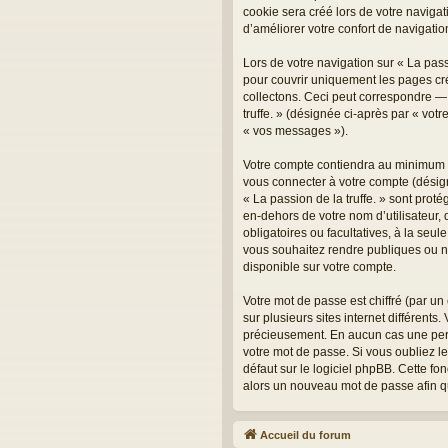
cookie sera créé lors de votre navigati
d’améliorer votre confort de navigation
Lors de votre navigation sur « La pas
pour couvrir uniquement les pages cr
collectons. Ceci peut correspondre — m
truffe. » (désignée ci-après par « vot
« vos messages »).
Votre compte contiendra au minimum un
vous connecter à votre compte (désign
« La passion de la truffe. » sont prot
en-dehors de votre nom d’utilisateur, d
obligatoires ou facultatives, à la seu
vous souhaitez rendre publiques ou no
disponible sur votre compte.
Votre mot de passe est chiffré (par un
sur plusieurs sites internet différents
précieusement. En aucun cas une perso
votre mot de passe. Si vous oubliez l
défaut sur le logiciel phpBB. Cette fo
alors un nouveau mot de passe afin q
Accueil du forum