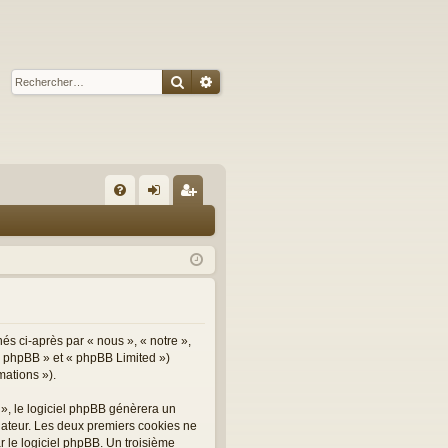
Rechercher
Recherche avancée
R
FA
on
ns
Q
ne
cri
xi
pti
on
on
nés ci-après par « nous », « notre »,
el phpBB » et « phpBB Limited »)
mations »).
 », le logiciel phpBB génèrera un
inateur. Les deux premiers cookies ne
r le logiciel phpBB. Un troisième