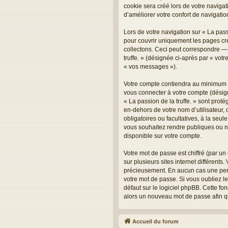
cookie sera créé lors de votre navigati
d’améliorer votre confort de navigation
Lors de votre navigation sur « La pas
pour couvrir uniquement les pages cr
collectons. Ceci peut correspondre — m
truffe. » (désignée ci-après par « vot
« vos messages »).
Votre compte contiendra au minimum un
vous connecter à votre compte (désign
« La passion de la truffe. » sont prot
en-dehors de votre nom d’utilisateur, d
obligatoires ou facultatives, à la seu
vous souhaitez rendre publiques ou no
disponible sur votre compte.
Votre mot de passe est chiffré (par un
sur plusieurs sites internet différents
précieusement. En aucun cas une perso
votre mot de passe. Si vous oubliez l
défaut sur le logiciel phpBB. Cette fo
alors un nouveau mot de passe afin q
Accueil du forum