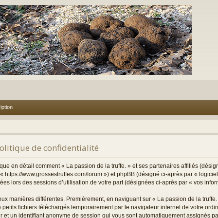
iption
Politique de confidentialité
ique en détail comment « La passion de la truffe. » et ses partenaires affiliés (désig
et « https://www.grossestruffes.com/forum ») et phpBB (désigné ci-après par « logici
ctées lors des sessions d’utilisation de votre part (désignées ci-après par « vos infor
eux manières différentes. Premièrement, en naviguant sur « La passion de la truffe.
 petits fichiers téléchargés temporairement par le navigateur internet de votre ord
teur et un identifiant anonyme de session qui vous sont automatiquement assignés pa