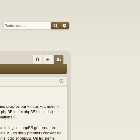
Rechercher
Recherche avancée
R
FA
on
ns
Q
ne
cri
xi
pti
on
on
nés ci-après par « nous », « notre »,
el phpBB » et « phpBB Limited »)
mations »).
 », le logiciel phpBB génèrera un
inateur. Les deux premiers cookies ne
r le logiciel phpBB. Un troisième