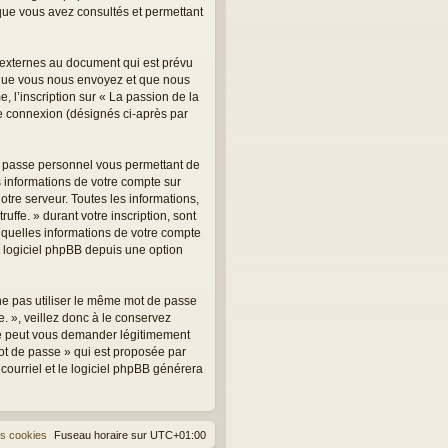
s que vous avez consultés et permettant
, externes au document qui est prévu
 que vous nous envoyez et que nous
 l’inscription sur « La passion de la
tre connexion (désignés ci-après par
de passe personnel vous permettant de
 informations de votre compte sur
otre serveur. Toutes les informations,
uffe. » durant votre inscription, sont
er quelles informations de votre compte
u logiciel phpBB depuis une option
 ne pas utiliser le même mot de passe
e. », veillez donc à le conservez
 ne peut vous demander légitimement
mot de passe » qui est proposée par
 courriel et le logiciel phpBB générera
es cookies
Fuseau horaire sur
UTC+01:00