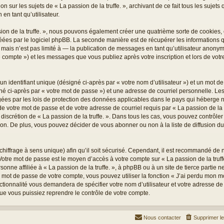
on sur les sujets de « La passion de la truffe. », archivant de ce fait tous les sujet
 en tant qu’utilisateur.
sion de la truffe. », nous pouvons également créer une quatrième sorte de cookies
éées par le logiciel phpBB. La seconde manière est de récupérer les informations
ais n’est pas limité à — la publication de messages en tant qu’utilisateur anonyme,
re compte ») et les messages que vous publiez après votre inscription et lors de vo
 identifiant unique (désigné ci-après par « votre nom d’utilisateur ») et un mot 
é ci-après par « votre mot de passe ») et une adresse de courriel personnelle. Les
égées par les lois de protection des données applicables dans le pays qui héberge n
e votre mot de passe et de votre adresse de courriel requis par « La passion de la tr
le discrétion de « La passion de la truffe. ». Dans tous les cas, vous pouvez contrôl
n. De plus, vous pouvez décider de vous abonner ou non à la liste de diffusion d
 chiffrage à sens unique) afin qu’il soit sécurisé. Cependant, il est recommandé de
. Votre mot de passe est le moyen d’accès à votre compte sur « La passion de la truff
nne affiliée à « La passion de la truffe. », à phpBB ou à un site de tierce partie
e mot de passe de votre compte, vous pouvez utiliser la fonction « J’ai perdu mon 
nctionnalité vous demandera de spécifier votre nom d’utilisateur et votre adresse de
ue vous puissiez reprendre le contrôle de votre compte.
Nous contacter
Supprimer l