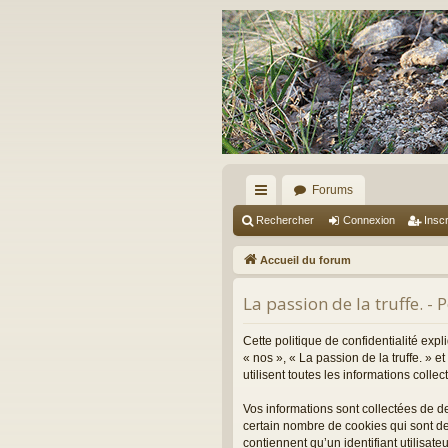
Forums
ac
Rechercher
Connexion
Inscr
co
Accueil du forum
ur
La passion de la truffe. - 
ci
s
Cette politique de confidentialité expl
« nos », « La passion de la truffe. » 
utilisent toutes les informations colle
Vos informations sont collectées de d
certain nombre de cookies qui sont de
contiennent qu’un identifiant utilisa