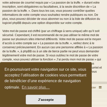
votre adresse de courriel requis par « La passion de la truffe. » durant votre
inscription, sont obligatoires ou facultatives, à la seule discrétion de « La
passion de la truffe. ». Dans tous les cas, vous pouvez contrôler quelles
informations de votre compte vous souhaitez rendre publiques ou non. De
plus, vous pouvez décider de vous abonner ou non à la liste de diffusion du
logiciel phpBB depuis une option disponible sur votre compte.
Votre mot de passe est chiffré (par un chiffrage à sens unique) afin qu’il soit
sécurisé. Cependant, il est recommandé de ne pas utiliser le même mot de
passe sur plusieurs sites internet différents. Votre mot de passe est le moyen
d’accès à votre compte sur « La passion de la truffe. », veillez donc à le
conservez précieusement. En aucun cas une personne affiliée à « La passion
de la truffe. », à phpBB ou à un site de tierce partie ne peut vous demander
légitimement votre mot de passe. Si vous oubliez le mot de passe de votre
compte, vous pouvez utiliser la fonction « J’ai perdu mon mot de passe » qui
est proposée par défaut sur le logiciel phpBB. Cette fonctionnalité vous
demandera de spécifier votre nom d’utilisateur et votre adresse de courriel et
En poursuivant votre navigation sur ce site, vous
le logiciel phpBB générera alors un nouveau mot de passe afin que vous
acceptez l’utilisation de cookies vous permettant
puissiez reprendre le contrôle de votre compte.
de bénéficier d’une expérience de navigation
optimale.
En savoir plus…
Accueil du forum
Nous contacter
Développé par
phpBB
® Forum Software © phpBB Limited
J’accepte
Style par
Arty
&
halilesen
Traduction française officielle
©
Qiaeru