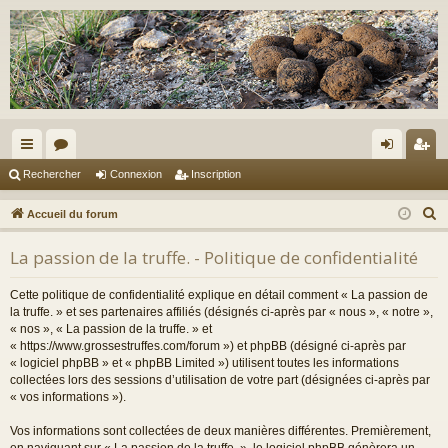
ac
or
on
ns
Rechercher
Connexion
Inscription
co
u
ne
cri
R
Accueil du forum
ur
m
xi
pti
e
La passion de la truffe. - Politique de confidentialité
c
ci
s
on
on
h
s
Cette politique de confidentialité explique en détail comment « La passion de
e
la truffe. » et ses partenaires affiliés (désignés ci-après par « nous », « notre »,
r
« nos », « La passion de la truffe. » et
« https://www.grossestruffes.com/forum ») et phpBB (désigné ci-après par
c
« logiciel phpBB » et « phpBB Limited ») utilisent toutes les informations
h
collectées lors des sessions d’utilisation de votre part (désignées ci-après par
e
« vos informations »).
r
Vos informations sont collectées de deux manières différentes. Premièrement,
en naviguant sur « La passion de la truffe. », le logiciel phpBB génèrera un