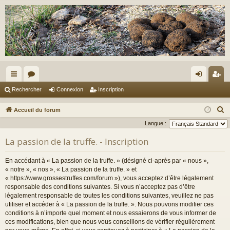
ac
or
on
ns
Rechercher
Connexion
Inscription
co
u
ne
cri
R
Accueil du forum
ur
m
xi
pti
e
Langue :
c
ci
s
on
on
La passion de la truffe. - Inscription
h
s
e
En accédant à « La passion de la truffe. » (désigné ci-après par « nous »,
r
« notre », « nos », « La passion de la truffe. » et
c
« https://www.grossestruffes.com/forum »), vous acceptez d’être légalement
responsable des conditions suivantes. Si vous n’acceptez pas d’être
h
légalement responsable de toutes les conditions suivantes, veuillez ne pas
e
utiliser et accéder à « La passion de la truffe. ». Nous pouvons modifier ces
r
conditions à n’importe quel moment et nous essaierons de vous informer de
ces modifications, bien que nous vous conseillons de vérifier régulièrement