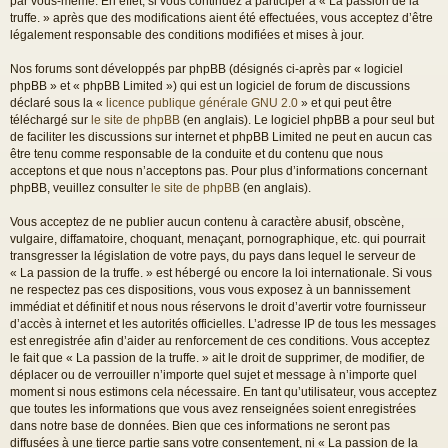
par vous-même. En effet, si vous continuez à participer à « La passion de la
truffe. » après que des modifications aient été effectuées, vous acceptez d’être
légalement responsable des conditions modifiées et mises à jour.
Nos forums sont développés par phpBB (désignés ci-après par « logiciel
phpBB » et « phpBB Limited ») qui est un logiciel de forum de discussions
déclaré sous la «
licence publique générale GNU 2.0
» et qui peut être
téléchargé sur
le site de phpBB
(en anglais). Le logiciel phpBB a pour seul but
de faciliter les discussions sur internet et phpBB Limited ne peut en aucun cas
être tenu comme responsable de la conduite et du contenu que nous
acceptons et que nous n’acceptons pas. Pour plus d’informations concernant
phpBB, veuillez consulter
le site de phpBB
(en anglais).
Vous acceptez de ne publier aucun contenu à caractère abusif, obscène,
vulgaire, diffamatoire, choquant, menaçant, pornographique, etc. qui pourrait
transgresser la législation de votre pays, du pays dans lequel le serveur de
« La passion de la truffe. » est hébergé ou encore la loi internationale. Si vous
ne respectez pas ces dispositions, vous vous exposez à un bannissement
immédiat et définitif et nous nous réservons le droit d’avertir votre fournisseur
d’accès à internet et les autorités officielles. L’adresse IP de tous les messages
est enregistrée afin d’aider au renforcement de ces conditions. Vous acceptez
le fait que « La passion de la truffe. » ait le droit de supprimer, de modifier, de
déplacer ou de verrouiller n’importe quel sujet et message à n’importe quel
moment si nous estimons cela nécessaire. En tant qu’utilisateur, vous acceptez
que toutes les informations que vous avez renseignées soient enregistrées
dans notre base de données. Bien que ces informations ne seront pas
diffusées à une tierce partie sans votre consentement, ni « La passion de la