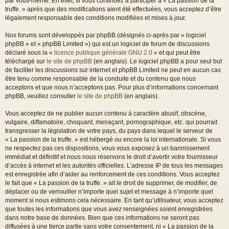
par vous-même. En effet, si vous continuez à participer à « La passion de la
truffe. » après que des modifications aient été effectuées, vous acceptez d’être
légalement responsable des conditions modifiées et mises à jour.
Nos forums sont développés par phpBB (désignés ci-après par « logiciel
phpBB » et « phpBB Limited ») qui est un logiciel de forum de discussions
déclaré sous la «
licence publique générale GNU 2.0
» et qui peut être
téléchargé sur
le site de phpBB
(en anglais). Le logiciel phpBB a pour seul but
de faciliter les discussions sur internet et phpBB Limited ne peut en aucun cas
être tenu comme responsable de la conduite et du contenu que nous
acceptons et que nous n’acceptons pas. Pour plus d’informations concernant
phpBB, veuillez consulter
le site de phpBB
(en anglais).
Vous acceptez de ne publier aucun contenu à caractère abusif, obscène,
vulgaire, diffamatoire, choquant, menaçant, pornographique, etc. qui pourrait
transgresser la législation de votre pays, du pays dans lequel le serveur de
« La passion de la truffe. » est hébergé ou encore la loi internationale. Si vous
ne respectez pas ces dispositions, vous vous exposez à un bannissement
immédiat et définitif et nous nous réservons le droit d’avertir votre fournisseur
d’accès à internet et les autorités officielles. L’adresse IP de tous les messages
est enregistrée afin d’aider au renforcement de ces conditions. Vous acceptez
le fait que « La passion de la truffe. » ait le droit de supprimer, de modifier, de
déplacer ou de verrouiller n’importe quel sujet et message à n’importe quel
moment si nous estimons cela nécessaire. En tant qu’utilisateur, vous acceptez
que toutes les informations que vous avez renseignées soient enregistrées
dans notre base de données. Bien que ces informations ne seront pas
diffusées à une tierce partie sans votre consentement, ni « La passion de la