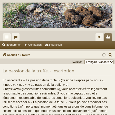
ac
or
on
ns
Rechercher
Connexion
Inscription
co
u
ne
cri
R
Accueil du forum
ur
m
xi
pti
e
Langue :
c
ci
s
on
on
La passion de la truffe. - Inscription
h
s
e
En accédant à « La passion de la truffe. » (désigné ci-après par « nous »,
r
« notre », « nos », « La passion de la truffe. » et
c
« https://www.grossestruffes.com/forum »), vous acceptez d’être légalement
responsable des conditions suivantes. Si vous n’acceptez pas d’être
h
légalement responsable de toutes les conditions suivantes, veuillez ne pas
e
utiliser et accéder à « La passion de la truffe. ». Nous pouvons modifier ces
r
conditions à n’importe quel moment et nous essaierons de vous informer de
ces modifications, bien que nous vous conseillons de vérifier régulièrement