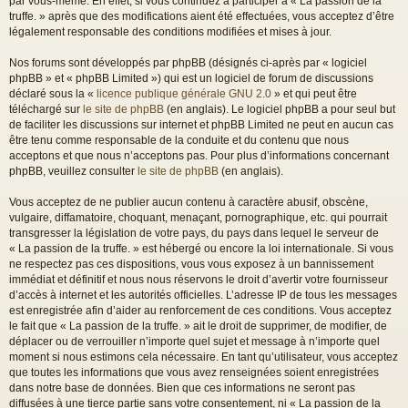
par vous-même. En effet, si vous continuez à participer à « La passion de la
truffe. » après que des modifications aient été effectuées, vous acceptez d’être
légalement responsable des conditions modifiées et mises à jour.
Nos forums sont développés par phpBB (désignés ci-après par « logiciel
phpBB » et « phpBB Limited ») qui est un logiciel de forum de discussions
déclaré sous la «
licence publique générale GNU 2.0
» et qui peut être
téléchargé sur
le site de phpBB
(en anglais). Le logiciel phpBB a pour seul but
de faciliter les discussions sur internet et phpBB Limited ne peut en aucun cas
être tenu comme responsable de la conduite et du contenu que nous
acceptons et que nous n’acceptons pas. Pour plus d’informations concernant
phpBB, veuillez consulter
le site de phpBB
(en anglais).
Vous acceptez de ne publier aucun contenu à caractère abusif, obscène,
vulgaire, diffamatoire, choquant, menaçant, pornographique, etc. qui pourrait
transgresser la législation de votre pays, du pays dans lequel le serveur de
« La passion de la truffe. » est hébergé ou encore la loi internationale. Si vous
ne respectez pas ces dispositions, vous vous exposez à un bannissement
immédiat et définitif et nous nous réservons le droit d’avertir votre fournisseur
d’accès à internet et les autorités officielles. L’adresse IP de tous les messages
est enregistrée afin d’aider au renforcement de ces conditions. Vous acceptez
le fait que « La passion de la truffe. » ait le droit de supprimer, de modifier, de
déplacer ou de verrouiller n’importe quel sujet et message à n’importe quel
moment si nous estimons cela nécessaire. En tant qu’utilisateur, vous acceptez
que toutes les informations que vous avez renseignées soient enregistrées
dans notre base de données. Bien que ces informations ne seront pas
diffusées à une tierce partie sans votre consentement, ni « La passion de la