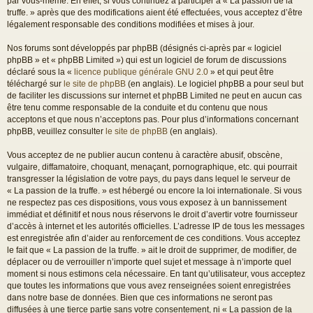
par vous-même. En effet, si vous continuez à participer à « La passion de la
truffe. » après que des modifications aient été effectuées, vous acceptez d’être
légalement responsable des conditions modifiées et mises à jour.
Nos forums sont développés par phpBB (désignés ci-après par « logiciel
phpBB » et « phpBB Limited ») qui est un logiciel de forum de discussions
déclaré sous la «
licence publique générale GNU 2.0
» et qui peut être
téléchargé sur
le site de phpBB
(en anglais). Le logiciel phpBB a pour seul but
de faciliter les discussions sur internet et phpBB Limited ne peut en aucun cas
être tenu comme responsable de la conduite et du contenu que nous
acceptons et que nous n’acceptons pas. Pour plus d’informations concernant
phpBB, veuillez consulter
le site de phpBB
(en anglais).
Vous acceptez de ne publier aucun contenu à caractère abusif, obscène,
vulgaire, diffamatoire, choquant, menaçant, pornographique, etc. qui pourrait
transgresser la législation de votre pays, du pays dans lequel le serveur de
« La passion de la truffe. » est hébergé ou encore la loi internationale. Si vous
ne respectez pas ces dispositions, vous vous exposez à un bannissement
immédiat et définitif et nous nous réservons le droit d’avertir votre fournisseur
d’accès à internet et les autorités officielles. L’adresse IP de tous les messages
est enregistrée afin d’aider au renforcement de ces conditions. Vous acceptez
le fait que « La passion de la truffe. » ait le droit de supprimer, de modifier, de
déplacer ou de verrouiller n’importe quel sujet et message à n’importe quel
moment si nous estimons cela nécessaire. En tant qu’utilisateur, vous acceptez
que toutes les informations que vous avez renseignées soient enregistrées
dans notre base de données. Bien que ces informations ne seront pas
diffusées à une tierce partie sans votre consentement, ni « La passion de la