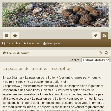
ac
or
on
ns
Rechercher
Connexion
Inscription
co
u
ne
cri
R
Accueil du forum
ur
m
xi
pti
e
Langue :
c
ci
s
on
on
La passion de la truffe. - Inscription
h
s
e
En accédant à « La passion de la truffe. » (désigné ci-après par « nous »,
r
« notre », « nos », « La passion de la truffe. » et
c
« https://www.grossestruffes.com/forum »), vous acceptez d’être légalement
responsable des conditions suivantes. Si vous n’acceptez pas d’être
h
légalement responsable de toutes les conditions suivantes, veuillez ne pas
e
utiliser et accéder à « La passion de la truffe. ». Nous pouvons modifier ces
r
conditions à n’importe quel moment et nous essaierons de vous informer de
ces modifications, bien que nous vous conseillons de vérifier régulièrement