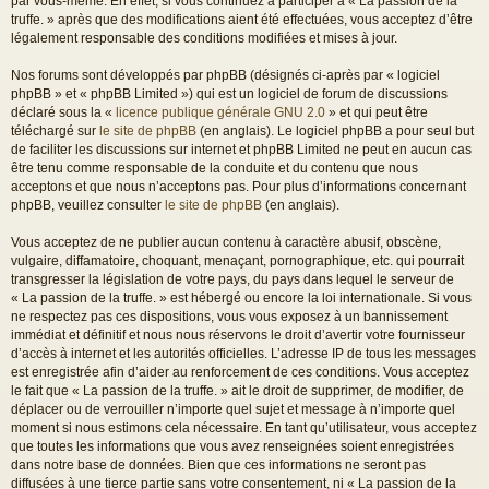
par vous-même. En effet, si vous continuez à participer à « La passion de la
truffe. » après que des modifications aient été effectuées, vous acceptez d’être
légalement responsable des conditions modifiées et mises à jour.
Nos forums sont développés par phpBB (désignés ci-après par « logiciel
phpBB » et « phpBB Limited ») qui est un logiciel de forum de discussions
déclaré sous la «
licence publique générale GNU 2.0
» et qui peut être
téléchargé sur
le site de phpBB
(en anglais). Le logiciel phpBB a pour seul but
de faciliter les discussions sur internet et phpBB Limited ne peut en aucun cas
être tenu comme responsable de la conduite et du contenu que nous
acceptons et que nous n’acceptons pas. Pour plus d’informations concernant
phpBB, veuillez consulter
le site de phpBB
(en anglais).
Vous acceptez de ne publier aucun contenu à caractère abusif, obscène,
vulgaire, diffamatoire, choquant, menaçant, pornographique, etc. qui pourrait
transgresser la législation de votre pays, du pays dans lequel le serveur de
« La passion de la truffe. » est hébergé ou encore la loi internationale. Si vous
ne respectez pas ces dispositions, vous vous exposez à un bannissement
immédiat et définitif et nous nous réservons le droit d’avertir votre fournisseur
d’accès à internet et les autorités officielles. L’adresse IP de tous les messages
est enregistrée afin d’aider au renforcement de ces conditions. Vous acceptez
le fait que « La passion de la truffe. » ait le droit de supprimer, de modifier, de
déplacer ou de verrouiller n’importe quel sujet et message à n’importe quel
moment si nous estimons cela nécessaire. En tant qu’utilisateur, vous acceptez
que toutes les informations que vous avez renseignées soient enregistrées
dans notre base de données. Bien que ces informations ne seront pas
diffusées à une tierce partie sans votre consentement, ni « La passion de la