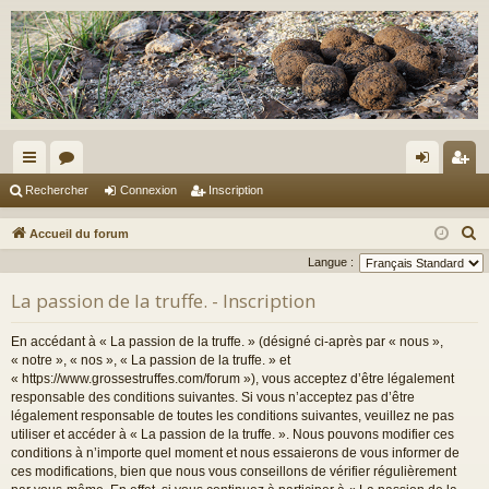
ac
or
on
ns
Rechercher
Connexion
Inscription
co
u
ne
cri
R
Accueil du forum
ur
m
xi
pti
e
Langue :
c
ci
s
on
on
La passion de la truffe. - Inscription
h
s
e
En accédant à « La passion de la truffe. » (désigné ci-après par « nous »,
r
« notre », « nos », « La passion de la truffe. » et
c
« https://www.grossestruffes.com/forum »), vous acceptez d’être légalement
responsable des conditions suivantes. Si vous n’acceptez pas d’être
h
légalement responsable de toutes les conditions suivantes, veuillez ne pas
e
utiliser et accéder à « La passion de la truffe. ». Nous pouvons modifier ces
r
conditions à n’importe quel moment et nous essaierons de vous informer de
ces modifications, bien que nous vous conseillons de vérifier régulièrement