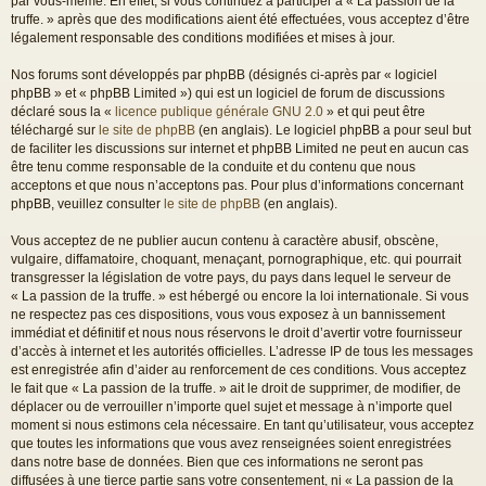
par vous-même. En effet, si vous continuez à participer à « La passion de la
truffe. » après que des modifications aient été effectuées, vous acceptez d’être
légalement responsable des conditions modifiées et mises à jour.
Nos forums sont développés par phpBB (désignés ci-après par « logiciel
phpBB » et « phpBB Limited ») qui est un logiciel de forum de discussions
déclaré sous la «
licence publique générale GNU 2.0
» et qui peut être
téléchargé sur
le site de phpBB
(en anglais). Le logiciel phpBB a pour seul but
de faciliter les discussions sur internet et phpBB Limited ne peut en aucun cas
être tenu comme responsable de la conduite et du contenu que nous
acceptons et que nous n’acceptons pas. Pour plus d’informations concernant
phpBB, veuillez consulter
le site de phpBB
(en anglais).
Vous acceptez de ne publier aucun contenu à caractère abusif, obscène,
vulgaire, diffamatoire, choquant, menaçant, pornographique, etc. qui pourrait
transgresser la législation de votre pays, du pays dans lequel le serveur de
« La passion de la truffe. » est hébergé ou encore la loi internationale. Si vous
ne respectez pas ces dispositions, vous vous exposez à un bannissement
immédiat et définitif et nous nous réservons le droit d’avertir votre fournisseur
d’accès à internet et les autorités officielles. L’adresse IP de tous les messages
est enregistrée afin d’aider au renforcement de ces conditions. Vous acceptez
le fait que « La passion de la truffe. » ait le droit de supprimer, de modifier, de
déplacer ou de verrouiller n’importe quel sujet et message à n’importe quel
moment si nous estimons cela nécessaire. En tant qu’utilisateur, vous acceptez
que toutes les informations que vous avez renseignées soient enregistrées
dans notre base de données. Bien que ces informations ne seront pas
diffusées à une tierce partie sans votre consentement, ni « La passion de la