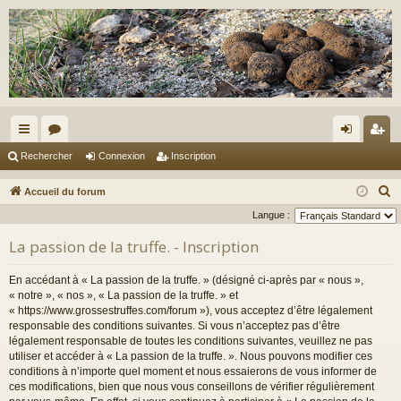
ac
or
on
ns
Rechercher
Connexion
Inscription
co
u
ne
cri
R
Accueil du forum
ur
m
xi
pti
e
Langue :
c
ci
s
on
on
La passion de la truffe. - Inscription
h
s
e
En accédant à « La passion de la truffe. » (désigné ci-après par « nous »,
r
« notre », « nos », « La passion de la truffe. » et
c
« https://www.grossestruffes.com/forum »), vous acceptez d’être légalement
responsable des conditions suivantes. Si vous n’acceptez pas d’être
h
légalement responsable de toutes les conditions suivantes, veuillez ne pas
e
utiliser et accéder à « La passion de la truffe. ». Nous pouvons modifier ces
r
conditions à n’importe quel moment et nous essaierons de vous informer de
ces modifications, bien que nous vous conseillons de vérifier régulièrement