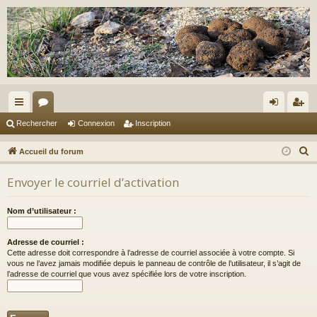
ac
or
on
ns
Rechercher
Connexion
Inscription
co
u
ne
cri
R
Accueil du forum
ur
m
xi
pti
e
Envoyer le courriel d’activation
c
ci
s
on
on
h
s
Nom d’utilisateur :
e
r
Adresse de courriel :
c
Cette adresse doit correspondre à l’adresse de courriel associée à votre compte. Si
h
vous ne l’avez jamais modifiée depuis le panneau de contrôle de l’utilisateur, il s’agit de
l’adresse de courriel que vous avez spécifiée lors de votre inscription.
e
r