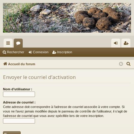
ac
or
on
ns
Rechercher
Connexion
Inscription
co
u
ne
cri
R
Accueil du forum
ur
m
xi
pti
e
Envoyer le courriel d’activation
c
ci
s
on
on
h
s
Nom d’utilisateur :
e
r
Adresse de courriel :
c
Cette adresse doit correspondre à l’adresse de courriel associée à votre compte. Si
h
vous ne l’avez jamais modifiée depuis le panneau de contrôle de l’utilisateur, il s’agit de
l’adresse de courriel que vous avez spécifiée lors de votre inscription.
e
r