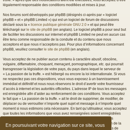
légalement responsable des conditions modifiées et mises à jour.
Nos forums sont développés par phpBB (désignés ci-après par « logiciel
phpBB » et « phpBB Limited ») qui est un logiciel de forum de discussions
déclaré sous la «
licence publique générale GNU 2.0
» et qui peut être
téléchargé sur
le site de phpBB
(en anglais). Le logiciel phpBB a pour seul but
de faciliter les discussions sur internet et phpBB Limited ne peut en aucun cas
être tenu comme responsable de la conduite et du contenu que nous
acceptons et que nous n’acceptons pas. Pour plus d’informations concernant
phpBB, veuillez consulter
le site de phpBB
(en anglais).
Vous acceptez de ne publier aucun contenu à caractère abusif, obscène,
vulgaire, diffamatoire, choquant, menaçant, pornographique, etc. qui pourrait
transgresser la législation de votre pays, du pays dans lequel le serveur de
« La passion de la truffe. » est hébergé ou encore la loi internationale. Si vous
ne respectez pas ces dispositions, vous vous exposez à un bannissement
immédiat et définitif et nous nous réservons le droit d’avertir votre fournisseur
d’accès à internet et les autorités officielles. L’adresse IP de tous les messages
est enregistrée afin d’aider au renforcement de ces conditions. Vous acceptez
le fait que « La passion de la truffe. » ait le droit de supprimer, de modifier, de
déplacer ou de verrouiller n’importe quel sujet et message à n’importe quel
moment si nous estimons cela nécessaire. En tant qu’utilisateur, vous acceptez
que toutes les informations que vous avez renseignées soient enregistrées
dans notre base de données. Bien que ces informations ne seront pas
diffusées à une tierce partie sans votre consentement, ni « La passion de la
En poursuivant votre navigation sur ce site, vous
truffe. », ni phpBB, ne pourront être tenus comme responsables en cas de