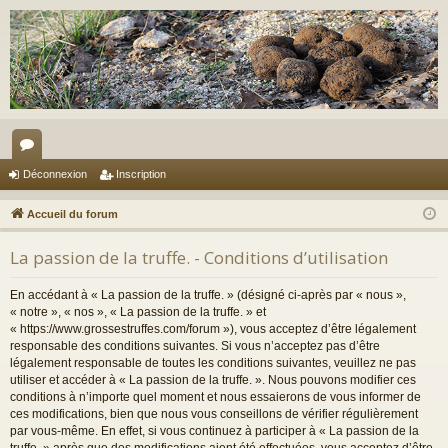
or
Déconnexion
Inscription
u
Accueil du forum
m
La passion de la truffe. - Conditions d’utilisation
s
En accédant à « La passion de la truffe. » (désigné ci-après par « nous »,
« notre », « nos », « La passion de la truffe. » et
« https://www.grossestruffes.com/forum »), vous acceptez d’être légalement
responsable des conditions suivantes. Si vous n’acceptez pas d’être
légalement responsable de toutes les conditions suivantes, veuillez ne pas
utiliser et accéder à « La passion de la truffe. ». Nous pouvons modifier ces
conditions à n’importe quel moment et nous essaierons de vous informer de
ces modifications, bien que nous vous conseillons de vérifier régulièrement
par vous-même. En effet, si vous continuez à participer à « La passion de la
truffe. » après que des modifications aient été effectuées, vous acceptez d’être