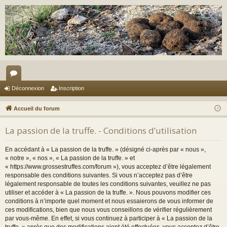
or
Déconnexion
Inscription
u
Accueil du forum
m
La passion de la truffe. - Conditions d’utilisation
s
En accédant à « La passion de la truffe. » (désigné ci-après par « nous »,
« notre », « nos », « La passion de la truffe. » et
« https://www.grossestruffes.com/forum »), vous acceptez d’être légalement
responsable des conditions suivantes. Si vous n’acceptez pas d’être
légalement responsable de toutes les conditions suivantes, veuillez ne pas
utiliser et accéder à « La passion de la truffe. ». Nous pouvons modifier ces
conditions à n’importe quel moment et nous essaierons de vous informer de
ces modifications, bien que nous vous conseillons de vérifier régulièrement
par vous-même. En effet, si vous continuez à participer à « La passion de la
truffe. » après que des modifications aient été effectuées, vous acceptez d’être