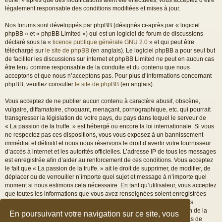
légalement responsable des conditions modifiées et mises à jour.
Nos forums sont développés par phpBB (désignés ci-après par « logiciel
phpBB » et « phpBB Limited ») qui est un logiciel de forum de discussions
déclaré sous la «
licence publique générale GNU 2.0
» et qui peut être
téléchargé sur
le site de phpBB
(en anglais). Le logiciel phpBB a pour seul but
de faciliter les discussions sur internet et phpBB Limited ne peut en aucun cas
être tenu comme responsable de la conduite et du contenu que nous
acceptons et que nous n’acceptons pas. Pour plus d’informations concernant
phpBB, veuillez consulter
le site de phpBB
(en anglais).
Vous acceptez de ne publier aucun contenu à caractère abusif, obscène,
vulgaire, diffamatoire, choquant, menaçant, pornographique, etc. qui pourrait
transgresser la législation de votre pays, du pays dans lequel le serveur de
« La passion de la truffe. » est hébergé ou encore la loi internationale. Si vous
ne respectez pas ces dispositions, vous vous exposez à un bannissement
immédiat et définitif et nous nous réservons le droit d’avertir votre fournisseur
d’accès à internet et les autorités officielles. L’adresse IP de tous les messages
est enregistrée afin d’aider au renforcement de ces conditions. Vous acceptez
le fait que « La passion de la truffe. » ait le droit de supprimer, de modifier, de
déplacer ou de verrouiller n’importe quel sujet et message à n’importe quel
moment si nous estimons cela nécessaire. En tant qu’utilisateur, vous acceptez
que toutes les informations que vous avez renseignées soient enregistrées
dans notre base de données. Bien que ces informations ne seront pas
diffusées à une tierce partie sans votre consentement, ni « La passion de la
En poursuivant votre navigation sur ce site, vous
truffe. », ni phpBB, ne pourront être tenus comme responsables en cas de