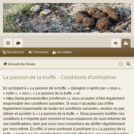
ac
or
on
ns
Rechercher
Connexion
Inscription
co
u
ne
cri
R
Accueil du forum
ur
m
xi
pti
e
La passion de la truffe. - Conditions d’utilisation
c
ci
s
on
on
h
s
En accédant à « La passion de la truffe. » (désigné ci-après par « nous »,
e
« notre », « nos », « La passion de la truffe. » et
r
« https://www.grossestruffes.com/forum »), vous acceptez d’être légalement
responsable des conditions suivantes. Si vous n’acceptez pas d’être
c
légalement responsable de toutes les conditions suivantes, veuillez ne pas
h
utiliser et accéder à « La passion de la truffe. ». Nous pouvons modifier ces
e
conditions à n’importe quel moment et nous essaierons de vous informer de
r
ces modifications, bien que nous vous conseillons de vérifier régulièrement
par vous-même. En effet, si vous continuez à participer à « La passion de la
truffe. » après que des modifications aient été effectuées, vous acceptez d’être