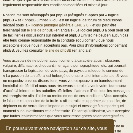
légalement responsable des conditions modifiées et mises à jour.
Nos forums sont développés par phpBB (désignés ci-après par « logiciel
phpBB » et « phpBB Limited ») qui est un logiciel de forum de discussions
déclaré sous la «
licence publique générale GNU 2.0
» et qui peut être
téléchargé sur
le site de phpBB
(en anglais). Le logiciel phpBB a pour seul but
de faciliter les discussions sur internet et phpBB Limited ne peut en aucun cas
être tenu comme responsable de la conduite et du contenu que nous
acceptons et que nous n’acceptons pas. Pour plus d’informations concernant
phpBB, veuillez consulter
le site de phpBB
(en anglais).
Vous acceptez de ne publier aucun contenu à caractère abusif, obscène,
vulgaire, diffamatoire, choquant, menaçant, pornographique, etc. qui pourrait
transgresser la législation de votre pays, du pays dans lequel le serveur de
« La passion de la truffe. » est hébergé ou encore la loi internationale. Si vous
ne respectez pas ces dispositions, vous vous exposez à un bannissement
immédiat et définitif et nous nous réservons le droit d’avertir votre fournisseur
d’accès à internet et les autorités officielles. L’adresse IP de tous les messages
est enregistrée afin d’aider au renforcement de ces conditions. Vous acceptez
le fait que « La passion de la truffe. » ait le droit de supprimer, de modifier, de
déplacer ou de verrouiller n’importe quel sujet et message à n’importe quel
moment si nous estimons cela nécessaire. En tant qu’utilisateur, vous acceptez
que toutes les informations que vous avez renseignées soient enregistrées
dans notre base de données. Bien que ces informations ne seront pas
diffusées à une tierce partie sans votre consentement, ni « La passion de la
En poursuivant votre navigation sur ce site, vous
truffe. », ni phpBB, ne pourront être tenus comme responsables en cas de