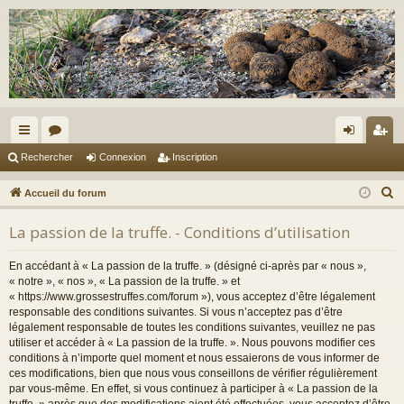
ac
or
on
ns
Rechercher
Connexion
Inscription
co
u
ne
cri
R
Accueil du forum
ur
m
xi
pti
e
La passion de la truffe. - Conditions d’utilisation
c
ci
s
on
on
h
s
En accédant à « La passion de la truffe. » (désigné ci-après par « nous »,
e
« notre », « nos », « La passion de la truffe. » et
r
« https://www.grossestruffes.com/forum »), vous acceptez d’être légalement
responsable des conditions suivantes. Si vous n’acceptez pas d’être
c
légalement responsable de toutes les conditions suivantes, veuillez ne pas
h
utiliser et accéder à « La passion de la truffe. ». Nous pouvons modifier ces
e
conditions à n’importe quel moment et nous essaierons de vous informer de
r
ces modifications, bien que nous vous conseillons de vérifier régulièrement
par vous-même. En effet, si vous continuez à participer à « La passion de la
truffe. » après que des modifications aient été effectuées, vous acceptez d’être