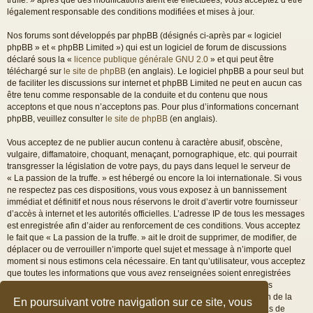
légalement responsable des conditions modifiées et mises à jour.
Nos forums sont développés par phpBB (désignés ci-après par « logiciel
phpBB » et « phpBB Limited ») qui est un logiciel de forum de discussions
déclaré sous la «
licence publique générale GNU 2.0
» et qui peut être
téléchargé sur
le site de phpBB
(en anglais). Le logiciel phpBB a pour seul but
de faciliter les discussions sur internet et phpBB Limited ne peut en aucun cas
être tenu comme responsable de la conduite et du contenu que nous
acceptons et que nous n’acceptons pas. Pour plus d’informations concernant
phpBB, veuillez consulter
le site de phpBB
(en anglais).
Vous acceptez de ne publier aucun contenu à caractère abusif, obscène,
vulgaire, diffamatoire, choquant, menaçant, pornographique, etc. qui pourrait
transgresser la législation de votre pays, du pays dans lequel le serveur de
« La passion de la truffe. » est hébergé ou encore la loi internationale. Si vous
ne respectez pas ces dispositions, vous vous exposez à un bannissement
immédiat et définitif et nous nous réservons le droit d’avertir votre fournisseur
d’accès à internet et les autorités officielles. L’adresse IP de tous les messages
est enregistrée afin d’aider au renforcement de ces conditions. Vous acceptez
le fait que « La passion de la truffe. » ait le droit de supprimer, de modifier, de
déplacer ou de verrouiller n’importe quel sujet et message à n’importe quel
moment si nous estimons cela nécessaire. En tant qu’utilisateur, vous acceptez
que toutes les informations que vous avez renseignées soient enregistrées
dans notre base de données. Bien que ces informations ne seront pas
diffusées à une tierce partie sans votre consentement, ni « La passion de la
En poursuivant votre navigation sur ce site, vous
truffe. », ni phpBB, ne pourront être tenus comme responsables en cas de