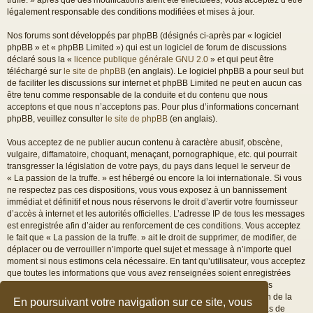
légalement responsable des conditions modifiées et mises à jour.
Nos forums sont développés par phpBB (désignés ci-après par « logiciel
phpBB » et « phpBB Limited ») qui est un logiciel de forum de discussions
déclaré sous la «
licence publique générale GNU 2.0
» et qui peut être
téléchargé sur
le site de phpBB
(en anglais). Le logiciel phpBB a pour seul but
de faciliter les discussions sur internet et phpBB Limited ne peut en aucun cas
être tenu comme responsable de la conduite et du contenu que nous
acceptons et que nous n’acceptons pas. Pour plus d’informations concernant
phpBB, veuillez consulter
le site de phpBB
(en anglais).
Vous acceptez de ne publier aucun contenu à caractère abusif, obscène,
vulgaire, diffamatoire, choquant, menaçant, pornographique, etc. qui pourrait
transgresser la législation de votre pays, du pays dans lequel le serveur de
« La passion de la truffe. » est hébergé ou encore la loi internationale. Si vous
ne respectez pas ces dispositions, vous vous exposez à un bannissement
immédiat et définitif et nous nous réservons le droit d’avertir votre fournisseur
d’accès à internet et les autorités officielles. L’adresse IP de tous les messages
est enregistrée afin d’aider au renforcement de ces conditions. Vous acceptez
le fait que « La passion de la truffe. » ait le droit de supprimer, de modifier, de
déplacer ou de verrouiller n’importe quel sujet et message à n’importe quel
moment si nous estimons cela nécessaire. En tant qu’utilisateur, vous acceptez
que toutes les informations que vous avez renseignées soient enregistrées
dans notre base de données. Bien que ces informations ne seront pas
diffusées à une tierce partie sans votre consentement, ni « La passion de la
En poursuivant votre navigation sur ce site, vous
truffe. », ni phpBB, ne pourront être tenus comme responsables en cas de