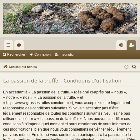
ac
or
on
ns
Rechercher
Connexion
Inscription
co
u
ne
cri
R
Accueil du forum
ur
m
xi
pti
e
La passion de la truffe. - Conditions d’utilisation
c
ci
s
on
on
h
s
En accédant à « La passion de la truffe. » (désigné ci-après par « nous »,
e
« notre », « nos », « La passion de la truffe. » et
r
« https://www.grossestruffes.com/forum »), vous acceptez d’être légalement
responsable des conditions suivantes. Si vous n’acceptez pas d’être
c
légalement responsable de toutes les conditions suivantes, veuillez ne pas
h
utiliser et accéder à « La passion de la truffe. ». Nous pouvons modifier ces
e
conditions à n’importe quel moment et nous essaierons de vous informer de
r
ces modifications, bien que nous vous conseillons de vérifier régulièrement
par vous-même. En effet, si vous continuez à participer à « La passion de la
truffe. » après que des modifications aient été effectuées, vous acceptez d’être