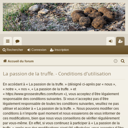
ac
or
on
ns
Rechercher
Connexion
Inscription
co
u
ne
cri
R
Accueil du forum
ur
m
xi
pti
e
La passion de la truffe. - Conditions d’utilisation
c
ci
s
on
on
h
s
En accédant à « La passion de la truffe. » (désigné ci-après par « nous »,
e
« notre », « nos », « La passion de la truffe. » et
r
« https://www.grossestruffes.com/forum »), vous acceptez d’être légalement
responsable des conditions suivantes. Si vous n’acceptez pas d’être
c
légalement responsable de toutes les conditions suivantes, veuillez ne pas
h
utiliser et accéder à « La passion de la truffe. ». Nous pouvons modifier ces
e
conditions à n’importe quel moment et nous essaierons de vous informer de
r
ces modifications, bien que nous vous conseillons de vérifier régulièrement
par vous-même. En effet, si vous continuez à participer à « La passion de la
truffe. » après que des modifications aient été effectuées, vous acceptez d’être