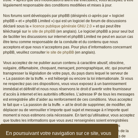
légalement responsable des conditions modifiées et mises à jour.
Nos forums sont développés par phpBB (désignés ci-après par « logiciel
phpBB » et « phpBB Limited ») qui est un logiciel de forum de discussions
déclaré sous la «
licence publique générale GNU 2.0
» et qui peut être
téléchargé sur
le site de phpBB
(en anglais). Le logiciel phpBB a pour seul but
de faciliter les discussions sur internet et phpBB Limited ne peut en aucun cas
être tenu comme responsable de la conduite et du contenu que nous
acceptons et que nous n’acceptons pas. Pour plus d’informations concernant
phpBB, veuillez consulter
le site de phpBB
(en anglais).
Vous acceptez de ne publier aucun contenu à caractère abusif, obscène,
vulgaire, diffamatoire, choquant, menaçant, pornographique, etc. qui pourrait
transgresser la législation de votre pays, du pays dans lequel le serveur de
« La passion de la truffe. » est hébergé ou encore la loi internationale. Si vous
ne respectez pas ces dispositions, vous vous exposez à un bannissement
immédiat et définitif et nous nous réservons le droit d’avertir votre fournisseur
d’accès à internet et les autorités officielles. L’adresse IP de tous les messages
est enregistrée afin d’aider au renforcement de ces conditions. Vous acceptez
le fait que « La passion de la truffe. » ait le droit de supprimer, de modifier, de
déplacer ou de verrouiller n’importe quel sujet et message à n’importe quel
moment si nous estimons cela nécessaire. En tant qu’utilisateur, vous acceptez
que toutes les informations que vous avez renseignées soient enregistrées
dans notre base de données. Bien que ces informations ne seront pas
diffusées à une tierce partie sans votre consentement, ni « La passion de la
En poursuivant votre navigation sur ce site, vous
truffe. », ni phpBB, ne pourront être tenus comme responsables en cas de