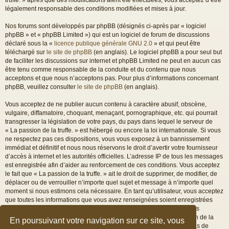
légalement responsable des conditions modifiées et mises à jour.
Nos forums sont développés par phpBB (désignés ci-après par « logiciel
phpBB » et « phpBB Limited ») qui est un logiciel de forum de discussions
déclaré sous la «
licence publique générale GNU 2.0
» et qui peut être
téléchargé sur
le site de phpBB
(en anglais). Le logiciel phpBB a pour seul but
de faciliter les discussions sur internet et phpBB Limited ne peut en aucun cas
être tenu comme responsable de la conduite et du contenu que nous
acceptons et que nous n’acceptons pas. Pour plus d’informations concernant
phpBB, veuillez consulter
le site de phpBB
(en anglais).
Vous acceptez de ne publier aucun contenu à caractère abusif, obscène,
vulgaire, diffamatoire, choquant, menaçant, pornographique, etc. qui pourrait
transgresser la législation de votre pays, du pays dans lequel le serveur de
« La passion de la truffe. » est hébergé ou encore la loi internationale. Si vous
ne respectez pas ces dispositions, vous vous exposez à un bannissement
immédiat et définitif et nous nous réservons le droit d’avertir votre fournisseur
d’accès à internet et les autorités officielles. L’adresse IP de tous les messages
est enregistrée afin d’aider au renforcement de ces conditions. Vous acceptez
le fait que « La passion de la truffe. » ait le droit de supprimer, de modifier, de
déplacer ou de verrouiller n’importe quel sujet et message à n’importe quel
moment si nous estimons cela nécessaire. En tant qu’utilisateur, vous acceptez
que toutes les informations que vous avez renseignées soient enregistrées
dans notre base de données. Bien que ces informations ne seront pas
diffusées à une tierce partie sans votre consentement, ni « La passion de la
En poursuivant votre navigation sur ce site, vous
truffe. », ni phpBB, ne pourront être tenus comme responsables en cas de