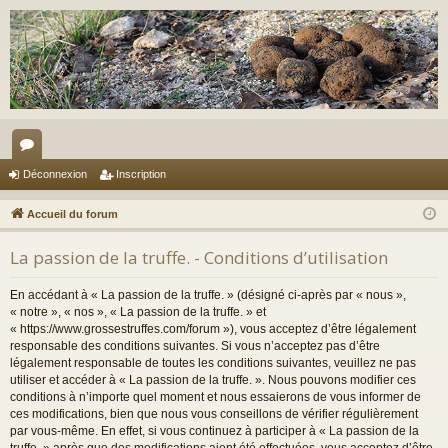
or
Déconnexion
Inscription
u
Accueil du forum
m
La passion de la truffe. - Conditions d’utilisation
s
En accédant à « La passion de la truffe. » (désigné ci-après par « nous »,
« notre », « nos », « La passion de la truffe. » et
« https://www.grossestruffes.com/forum »), vous acceptez d’être légalement
responsable des conditions suivantes. Si vous n’acceptez pas d’être
légalement responsable de toutes les conditions suivantes, veuillez ne pas
utiliser et accéder à « La passion de la truffe. ». Nous pouvons modifier ces
conditions à n’importe quel moment et nous essaierons de vous informer de
ces modifications, bien que nous vous conseillons de vérifier régulièrement
par vous-même. En effet, si vous continuez à participer à « La passion de la
truffe. » après que des modifications aient été effectuées, vous acceptez d’être