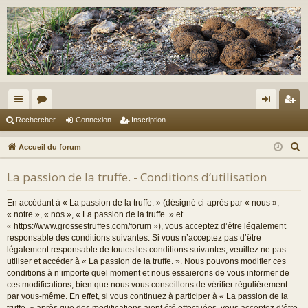
ac
or
on
ns
Rechercher
Connexion
Inscription
co
u
ne
cri
R
Accueil du forum
ur
m
xi
pti
e
La passion de la truffe. - Conditions d’utilisation
c
ci
s
on
on
h
s
En accédant à « La passion de la truffe. » (désigné ci-après par « nous »,
e
« notre », « nos », « La passion de la truffe. » et
r
« https://www.grossestruffes.com/forum »), vous acceptez d’être légalement
responsable des conditions suivantes. Si vous n’acceptez pas d’être
c
légalement responsable de toutes les conditions suivantes, veuillez ne pas
h
utiliser et accéder à « La passion de la truffe. ». Nous pouvons modifier ces
e
conditions à n’importe quel moment et nous essaierons de vous informer de
r
ces modifications, bien que nous vous conseillons de vérifier régulièrement
par vous-même. En effet, si vous continuez à participer à « La passion de la
truffe. » après que des modifications aient été effectuées, vous acceptez d’être