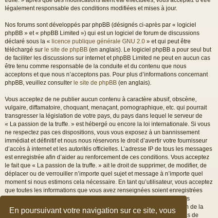
légalement responsable des conditions modifiées et mises à jour.
Nos forums sont développés par phpBB (désignés ci-après par « logiciel
phpBB » et « phpBB Limited ») qui est un logiciel de forum de discussions
déclaré sous la «
licence publique générale GNU 2.0
» et qui peut être
téléchargé sur
le site de phpBB
(en anglais). Le logiciel phpBB a pour seul but
de faciliter les discussions sur internet et phpBB Limited ne peut en aucun cas
être tenu comme responsable de la conduite et du contenu que nous
acceptons et que nous n’acceptons pas. Pour plus d’informations concernant
phpBB, veuillez consulter
le site de phpBB
(en anglais).
Vous acceptez de ne publier aucun contenu à caractère abusif, obscène,
vulgaire, diffamatoire, choquant, menaçant, pornographique, etc. qui pourrait
transgresser la législation de votre pays, du pays dans lequel le serveur de
« La passion de la truffe. » est hébergé ou encore la loi internationale. Si vous
ne respectez pas ces dispositions, vous vous exposez à un bannissement
immédiat et définitif et nous nous réservons le droit d’avertir votre fournisseur
d’accès à internet et les autorités officielles. L’adresse IP de tous les messages
est enregistrée afin d’aider au renforcement de ces conditions. Vous acceptez
le fait que « La passion de la truffe. » ait le droit de supprimer, de modifier, de
déplacer ou de verrouiller n’importe quel sujet et message à n’importe quel
moment si nous estimons cela nécessaire. En tant qu’utilisateur, vous acceptez
que toutes les informations que vous avez renseignées soient enregistrées
dans notre base de données. Bien que ces informations ne seront pas
diffusées à une tierce partie sans votre consentement, ni « La passion de la
En poursuivant votre navigation sur ce site, vous
truffe. », ni phpBB, ne pourront être tenus comme responsables en cas de