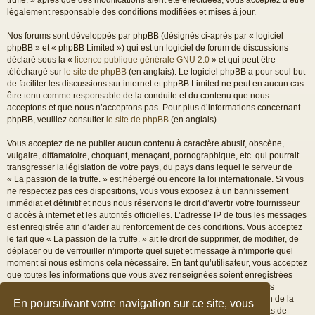
légalement responsable des conditions modifiées et mises à jour.
Nos forums sont développés par phpBB (désignés ci-après par « logiciel
phpBB » et « phpBB Limited ») qui est un logiciel de forum de discussions
déclaré sous la «
licence publique générale GNU 2.0
» et qui peut être
téléchargé sur
le site de phpBB
(en anglais). Le logiciel phpBB a pour seul but
de faciliter les discussions sur internet et phpBB Limited ne peut en aucun cas
être tenu comme responsable de la conduite et du contenu que nous
acceptons et que nous n’acceptons pas. Pour plus d’informations concernant
phpBB, veuillez consulter
le site de phpBB
(en anglais).
Vous acceptez de ne publier aucun contenu à caractère abusif, obscène,
vulgaire, diffamatoire, choquant, menaçant, pornographique, etc. qui pourrait
transgresser la législation de votre pays, du pays dans lequel le serveur de
« La passion de la truffe. » est hébergé ou encore la loi internationale. Si vous
ne respectez pas ces dispositions, vous vous exposez à un bannissement
immédiat et définitif et nous nous réservons le droit d’avertir votre fournisseur
d’accès à internet et les autorités officielles. L’adresse IP de tous les messages
est enregistrée afin d’aider au renforcement de ces conditions. Vous acceptez
le fait que « La passion de la truffe. » ait le droit de supprimer, de modifier, de
déplacer ou de verrouiller n’importe quel sujet et message à n’importe quel
moment si nous estimons cela nécessaire. En tant qu’utilisateur, vous acceptez
que toutes les informations que vous avez renseignées soient enregistrées
dans notre base de données. Bien que ces informations ne seront pas
diffusées à une tierce partie sans votre consentement, ni « La passion de la
En poursuivant votre navigation sur ce site, vous
truffe. », ni phpBB, ne pourront être tenus comme responsables en cas de