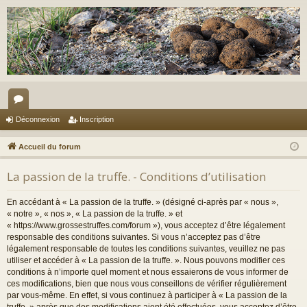
or
Déconnexion
Inscription
u
Accueil du forum
m
La passion de la truffe. - Conditions d’utilisation
s
En accédant à « La passion de la truffe. » (désigné ci-après par « nous »,
« notre », « nos », « La passion de la truffe. » et
« https://www.grossestruffes.com/forum »), vous acceptez d’être légalement
responsable des conditions suivantes. Si vous n’acceptez pas d’être
légalement responsable de toutes les conditions suivantes, veuillez ne pas
utiliser et accéder à « La passion de la truffe. ». Nous pouvons modifier ces
conditions à n’importe quel moment et nous essaierons de vous informer de
ces modifications, bien que nous vous conseillons de vérifier régulièrement
par vous-même. En effet, si vous continuez à participer à « La passion de la
truffe. » après que des modifications aient été effectuées, vous acceptez d’être