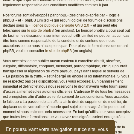
légalement responsable des conditions modifiées et mises à jour.
Nos forums sont développés par phpBB (désignés ci-après par « logiciel
phpBB » et « phpBB Limited ») qui est un logiciel de forum de discussions
déclaré sous la «
licence publique générale GNU 2.0
» et qui peut être
téléchargé sur
le site de phpBB
(en anglais). Le logiciel phpBB a pour seul but
de faciliter les discussions sur internet et phpBB Limited ne peut en aucun cas
être tenu comme responsable de la conduite et du contenu que nous
acceptons et que nous n’acceptons pas. Pour plus d’informations concernant
phpBB, veuillez consulter
le site de phpBB
(en anglais).
Vous acceptez de ne publier aucun contenu à caractère abusif, obscène,
vulgaire, diffamatoire, choquant, menaçant, pornographique, etc. qui pourrait
transgresser la législation de votre pays, du pays dans lequel le serveur de
« La passion de la truffe. » est hébergé ou encore la loi internationale. Si vous
ne respectez pas ces dispositions, vous vous exposez à un bannissement
immédiat et définitif et nous nous réservons le droit d’avertir votre fournisseur
d’accès à internet et les autorités officielles. L’adresse IP de tous les messages
est enregistrée afin d’aider au renforcement de ces conditions. Vous acceptez
le fait que « La passion de la truffe. » ait le droit de supprimer, de modifier, de
déplacer ou de verrouiller n’importe quel sujet et message à n’importe quel
moment si nous estimons cela nécessaire. En tant qu’utilisateur, vous acceptez
que toutes les informations que vous avez renseignées soient enregistrées
dans notre base de données. Bien que ces informations ne seront pas
diffusées à une tierce partie sans votre consentement, ni « La passion de la
En poursuivant votre navigation sur ce site, vous
truffe. », ni phpBB, ne pourront être tenus comme responsables en cas de