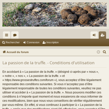
ac
or
on
ns
Rechercher
Connexion
Inscription
co
u
ne
cri
R
Accueil du forum
ur
m
xi
pti
e
La passion de la truffe. - Conditions d’utilisation
c
ci
s
on
on
h
s
En accédant à « La passion de la truffe. » (désigné ci-après par « nous »,
e
« notre », « nos », « La passion de la truffe. » et
r
« https://www.grossestruffes.com/forum »), vous acceptez d’être légalement
responsable des conditions suivantes. Si vous n’acceptez pas d’être
c
légalement responsable de toutes les conditions suivantes, veuillez ne pas
h
utiliser et accéder à « La passion de la truffe. ». Nous pouvons modifier ces
e
conditions à n’importe quel moment et nous essaierons de vous informer de
r
ces modifications, bien que nous vous conseillons de vérifier régulièrement
par vous-même. En effet, si vous continuez à participer à « La passion de la
truffe. » après que des modifications aient été effectuées, vous acceptez d’être