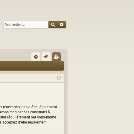
Rechercher
Recherche avancée
R
FA
on
ns
Q
ne
cri
xi
pti
on
on
t
us n’acceptez pas d’être légalement
ouvons modifier ces conditions à
rifier régulièrement par vous-même.
ous acceptez d’être légalement