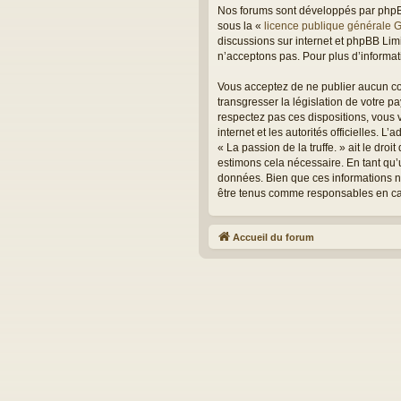
Nos forums sont développés par phpBB 
sous la «
licence publique générale 
discussions sur internet et phpBB Li
n’acceptons pas. Pour plus d’informa
Vous acceptez de ne publier aucun con
transgresser la législation de votre p
respectez pas ces dispositions, vous v
internet et les autorités officielles. 
« La passion de la truffe. » ait le dr
estimons cela nécessaire. En tant qu’
données. Bien que ces informations ne 
être tenus comme responsables en cas
Accueil du forum