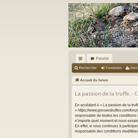
Forums
ac
Rechercher
Connexion
Inscr
co
Accueil du forum
ur
La passion de la truffe. - 
ci
s
En accédant à « La passion de la truffe
« https://www.grossestruffes.com/foru
responsable de toutes les conditions s
n’importe quel moment et nous essaie
En effet, si vous continuez à particip
responsable des conditions modifiées 