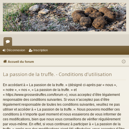
or
Déconnexion
Inscription
u
Accueil du forum
m
La passion de la truffe. - Conditions d’utilisation
s
En accédant à « La passion de la truffe. » (désigné ci-après par « nous »,
« notre », « nos », « La passion de la truffe. » et
« https://www.grossestruffes.com/forum »), vous acceptez d’être légalement
responsable des conditions suivantes. Si vous n’acceptez pas d’être
légalement responsable de toutes les conditions suivantes, veuillez ne pas
utiliser et accéder à « La passion de la truffe. ». Nous pouvons modifier ces
conditions à n’importe quel moment et nous essaierons de vous informer de
ces modifications, bien que nous vous conseillons de vérifier régulièrement
par vous-même. En effet, si vous continuez à participer à « La passion de la
truffe. » après que des modifications aient été effectuées, vous acceptez d’être