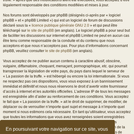
légalement responsable des conditions modifiées et mises à jour.
Nos forums sont développés par phpBB (désignés ci-après par « logiciel
phpBB » et « phpBB Limited ») qui est un logiciel de forum de discussions
déclaré sous la «
licence publique générale GNU 2.0
» et qui peut être
téléchargé sur
le site de phpBB
(en anglais). Le logiciel phpBB a pour seul but
de faciliter les discussions sur internet et phpBB Limited ne peut en aucun cas
être tenu comme responsable de la conduite et du contenu que nous
acceptons et que nous n’acceptons pas. Pour plus d’informations concernant
phpBB, veuillez consulter
le site de phpBB
(en anglais).
Vous acceptez de ne publier aucun contenu à caractère abusif, obscène,
vulgaire, diffamatoire, choquant, menaçant, pornographique, etc. qui pourrait
transgresser la législation de votre pays, du pays dans lequel le serveur de
« La passion de la truffe. » est hébergé ou encore la loi internationale. Si vous
ne respectez pas ces dispositions, vous vous exposez à un bannissement
immédiat et définitif et nous nous réservons le droit d’avertir votre fournisseur
d’accès à internet et les autorités officielles. L’adresse IP de tous les messages
est enregistrée afin d’aider au renforcement de ces conditions. Vous acceptez
le fait que « La passion de la truffe. » ait le droit de supprimer, de modifier, de
déplacer ou de verrouiller n’importe quel sujet et message à n’importe quel
moment si nous estimons cela nécessaire. En tant qu’utilisateur, vous acceptez
que toutes les informations que vous avez renseignées soient enregistrées
dans notre base de données. Bien que ces informations ne seront pas
diffusées à une tierce partie sans votre consentement, ni « La passion de la
En poursuivant votre navigation sur ce site, vous
truffe. », ni phpBB, ne pourront être tenus comme responsables en cas de