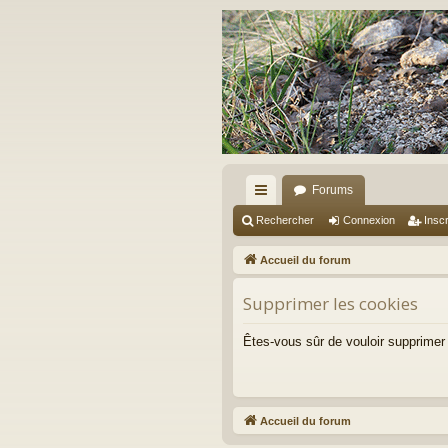
Forums
ac
Rechercher
Connexion
Inscr
co
Accueil du forum
ur
Supprimer les cookies
ci
s
Êtes-vous sûr de vouloir supprimer
Accueil du forum