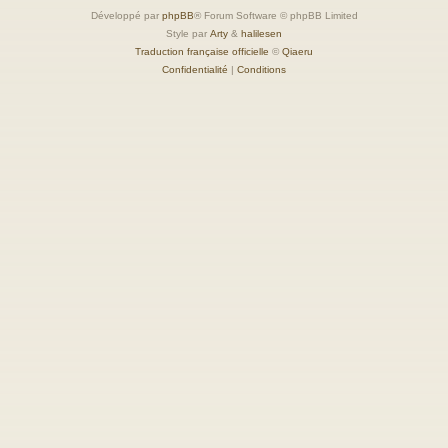
Développé par
phpBB
® Forum Software © phpBB Limited
Style par
Arty
&
halilesen
Traduction française officielle
©
Qiaeru
Confidentialité
|
Conditions