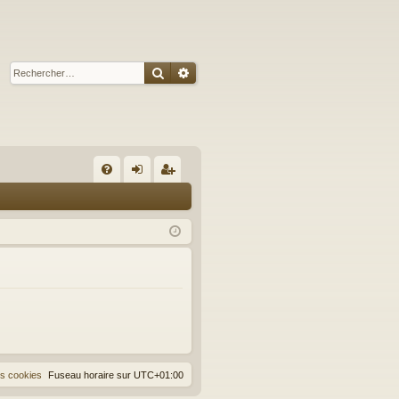
Rechercher
Recherche avancée
R
FA
on
ns
Q
ne
cri
xi
pti
on
on
es cookies
Fuseau horaire sur
UTC+01:00