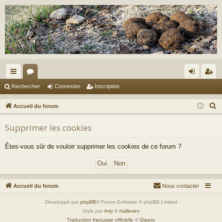
ac
or
on
ns
Rechercher
Connexion
Inscription
co
u
ne
cri
R
Accueil du forum
ur
m
xi
pti
e
Supprimer les cookies
c
ci
s
on
on
h
s
Êtes-vous sûr de vouloir supprimer les cookies de ce forum ?
e
r
c
h
Accueil du forum
Nous contacter
e
Développé par
phpBB
® Forum Software © phpBB Limited
r
Style par
Arty
&
halilesen
Traduction française officielle
©
Qiaeru