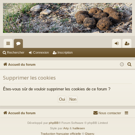
ac
or
on
ns
Rechercher
Connexion
Inscription
co
u
ne
cri
R
Accueil du forum
ur
m
xi
pti
e
Supprimer les cookies
c
ci
s
on
on
h
s
Êtes-vous sûr de vouloir supprimer les cookies de ce forum ?
e
r
c
h
Accueil du forum
Nous contacter
e
Développé par
phpBB
® Forum Software © phpBB Limited
r
Style par
Arty
&
halilesen
Traduction française officielle
©
Qiaeru