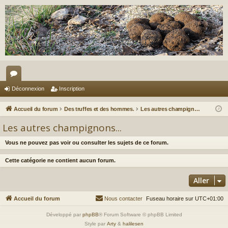
or
Déconnexion
Inscription
u
Accueil du forum
Des truffes et des hommes.
Les autres champignons...
m
Les autres champignons...
s
Vous ne pouvez pas voir ou consulter les sujets de ce forum.
Cette catégorie ne contient aucun forum.
Aller
Accueil du forum
Nous contacter
Fuseau horaire sur
UTC+01:00
Développé par
phpBB
® Forum Software © phpBB Limited
Style par
Arty
&
halilesen