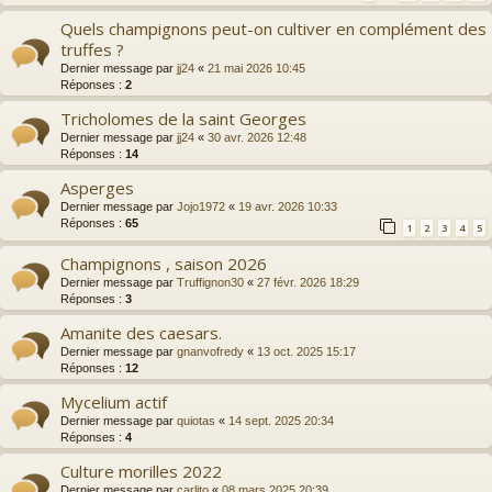
Quels champignons peut-on cultiver en complément des
truffes ?
Dernier message par
jj24
«
21 mai 2026 10:45
Réponses :
2
Tricholomes de la saint Georges
Dernier message par
jj24
«
30 avr. 2026 12:48
Réponses :
14
Asperges
Dernier message par
Jojo1972
«
19 avr. 2026 10:33
Réponses :
65
1
2
3
4
5
Champignons , saison 2026
Dernier message par
Truffignon30
«
27 févr. 2026 18:29
Réponses :
3
Amanite des caesars.
Dernier message par
gnanvofredy
«
13 oct. 2025 15:17
Réponses :
12
Mycelium actif
Dernier message par
quiotas
«
14 sept. 2025 20:34
Réponses :
4
Culture morilles 2022
Dernier message par
carlito
«
08 mars 2025 20:39