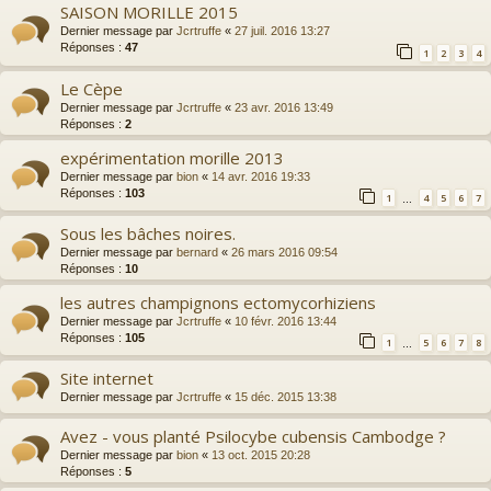
SAISON MORILLE 2015
Dernier message par
Jcrtruffe
«
27 juil. 2016 13:27
Réponses :
47
1
2
3
4
Le Cèpe
Dernier message par
Jcrtruffe
«
23 avr. 2016 13:49
Réponses :
2
expérimentation morille 2013
Dernier message par
bion
«
14 avr. 2016 19:33
Réponses :
103
1
4
5
6
7
…
Sous les bâches noires.
Dernier message par
bernard
«
26 mars 2016 09:54
Réponses :
10
les autres champignons ectomycorhiziens
Dernier message par
Jcrtruffe
«
10 févr. 2016 13:44
Réponses :
105
1
5
6
7
8
…
Site internet
Dernier message par
Jcrtruffe
«
15 déc. 2015 13:38
Avez - vous planté Psilocybe cubensis Cambodge ?
Dernier message par
bion
«
13 oct. 2015 20:28
Réponses :
5