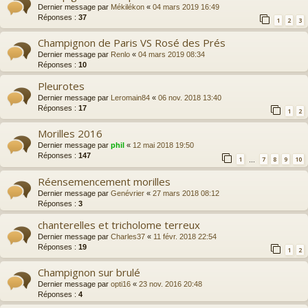
Dernier message par
Mékilékon
«
04 mars 2019 16:49
Réponses :
37
1
2
3
Champignon de Paris VS Rosé des Prés
Dernier message par
Renlo
«
04 mars 2019 08:34
Réponses :
10
Pleurotes
Dernier message par
Leromain84
«
06 nov. 2018 13:40
Réponses :
17
1
2
Morilles 2016
Dernier message par
phil
«
12 mai 2018 19:50
Réponses :
147
1
7
8
9
10
…
Réensemencement morilles
Dernier message par
Genévrier
«
27 mars 2018 08:12
Réponses :
3
chanterelles et tricholome terreux
Dernier message par
Charles37
«
11 févr. 2018 22:54
Réponses :
19
1
2
Champignon sur brulé
Dernier message par
opti16
«
23 nov. 2016 20:48
Réponses :
4