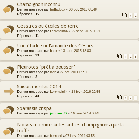
Champignon inconnu
Dernier message par
truffadoux
«
06 oct. 2015 08:48
Réponses :
15
1
2
Geastres ou étoiles de terre
Dernier message par
Leromain84
«
25 sept. 2015 03:30
Réponses :
11
Une étude sur l'amanite des Césars.
Dernier message par
Itack
«
13 sept. 2015 18:03
Réponses :
39
1
2
3
Pleurotes "prêt à pousser"
Dernier message par
bion
«
27 oct. 2014 09:11
Réponses :
2
Saison morilles 2014
Dernier message par
Leromain84
«
18 févr. 2019 22:55
Réponses :
40
1
2
3
Sparassis crispa
Dernier message par
jacques 37
«
10 janv. 2014 08:45
Nouveau forum sur les autres champignons que la
truffe.
Dernier message par
bernard
«
07 janv. 2014 03:55