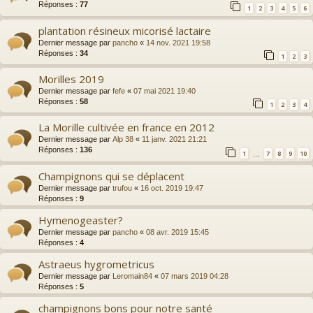
Réponses :
77
1
2
3
4
5
6
plantation résineux micorisé lactaire
Dernier message par
pancho
«
14 nov. 2021 19:58
Réponses :
34
1
2
3
Morilles 2019
Dernier message par
fefe
«
07 mai 2021 19:40
Réponses :
58
1
2
3
4
La Morille cultivée en france en 2012
Dernier message par
Alp 38
«
11 janv. 2021 21:21
Réponses :
136
1
7
8
9
10
…
Champignons qui se déplacent
Dernier message par
trufou
«
16 oct. 2019 19:47
Réponses :
9
Hymenogeaster?
Dernier message par
pancho
«
08 avr. 2019 15:45
Réponses :
4
Astraeus hygrometricus
Dernier message par
Leromain84
«
07 mars 2019 04:28
Réponses :
5
champignons bons pour notre santé