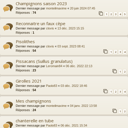
Champignons saison 2023
Dernier message par
monteilmaxime
«
20 juin 2024 07:45
Réponses :
74
1
2
3
4
5
Reconnaitre un faux cèpe
Dernier message par
clovis
«
13 déc. 2023 15:15
Réponses :
1
Pisolithes
Dernier message par
clovis
«
03 sept. 2023 08:41
Réponses :
54
1
2
3
4
Pissacans (Suillus granulatus)
Dernier message par
Leromain84
«
06 déc. 2022 22:13
Réponses :
23
1
2
Girolles 2021
Dernier message par
Paolo83
«
03 déc. 2022 18:46
Réponses :
54
1
2
3
4
Mes champignons
Dernier message par
monteilmaxime
«
04 janv. 2022 13:58
Réponses :
24
1
2
chanterelle en tube
Dernier message par
Paolo83
«
06 déc. 2021 15:34