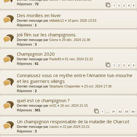
Réponses :
72
1
2
3
4
5
Des morilles en hiver
Dernier message par
eldiablo12
«
10 janv. 2025 13:53
Réponses :
1
Joli film sur les champignons.
Dernier message par
Giono
«
29 déc. 2024 21:38
Réponses :
3
Champignon 2020
Dernier message par
Paolo83
«
01 nov. 2024 21:22
Réponses :
61
1
2
3
4
5
Connaissez vous ce mythe entre l'Amanite tue-mouche
et les guerriers vikings
Dernier message par
Stephane Chapentier
«
23 oct. 2024 17:36
Réponses :
2
quel est ce champignon ?
Dernier message par
riri31
«
16 oct. 2024 21:15
Réponses :
501
1
31
32
33
34
…
Un champignon responsable de la maladie de Charcot
Dernier message par
casiss
«
22 juin 2024 22:21
Réponses :
3