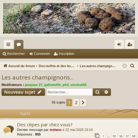
ac
or
on
ns
Rechercher
Connexion
Inscription
co
u
ne
cri
R
Accueil du forum
Des truffes et des hommes.
Les autres champignons...
ur
m
xi
pti
e
Les autres champignons...
c
ci
s
on
on
Modérateurs :
jacques 37
,
galistruffe
,
phil
,
uncinat55
h
s
Rechercher
Recherche av
Nouveau sujet
e
r
2
1
Suivant
56 sujets
c
Sujets
h
e
Des cèpes par chez vous?
r
Dernier message par
melano
«
22 mai 2026 19:16
Réponses :
855
1
55
56
57
58
…