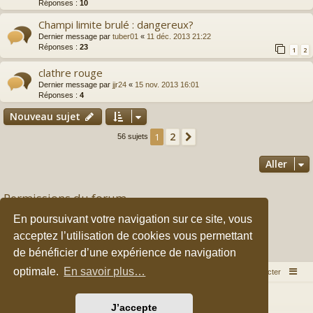
Réponses :
10
Champi limite brulé : dangereux?
Dernier message par
tuber01
«
11 déc. 2013 21:22
Réponses :
23
1
2
clathre rouge
Dernier message par
jjr24
«
15 nov. 2013 16:01
Réponses :
4
Nouveau sujet
2
1
Suivant
56 sujets
Aller
Permissions du forum
Vous
ne pouvez pas
publier de nouveaux sujets dans ce forum
En poursuivant votre navigation sur ce site, vous
Vous
ne pouvez pas
répondre aux sujets dans ce forum
acceptez l’utilisation de cookies vous permettant
Vous
ne pouvez pas
modifier vos messages dans ce forum
Vous
ne pouvez pas
supprimer vos messages dans ce forum
de bénéficier d’une expérience de navigation
Vous
ne pouvez pas
transférer de pièces jointes dans ce forum
optimale.
En savoir plus…
Accueil du forum
Nous contacter
Développé par
phpBB
® Forum Software © phpBB Limited
J’accepte
Style par
Arty
&
halilesen