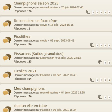
Champignons saison 2023
Dernier message par
monteilmaxime
«
20 juin 2024 07:45
Réponses :
74
1
2
3
4
5
Reconnaitre un faux cèpe
Dernier message par
clovis
«
13 déc. 2023 15:15
Réponses :
1
Pisolithes
Dernier message par
clovis
«
03 sept. 2023 08:41
Réponses :
54
1
2
3
4
Pissacans (Suillus granulatus)
Dernier message par
Leromain84
«
06 déc. 2022 22:13
Réponses :
23
1
2
Girolles 2021
Dernier message par
Paolo83
«
03 déc. 2022 18:46
Réponses :
54
1
2
3
4
Mes champignons
Dernier message par
monteilmaxime
«
04 janv. 2022 13:58
Réponses :
24
1
2
chanterelle en tube
Dernier message par
Paolo83
«
06 déc. 2021 15:34