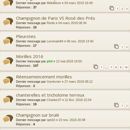
Dernier message par
Mékilékon
«
04 mars 2019 16:49
Réponses :
37
1
2
3
Champignon de Paris VS Rosé des Prés
Dernier message par
Renlo
«
04 mars 2019 08:34
Réponses :
10
Pleurotes
Dernier message par
Leromain84
«
06 nov. 2018 13:40
Réponses :
17
1
2
Morilles 2016
Dernier message par
phil
«
12 mai 2018 19:50
Réponses :
147
1
7
8
9
10
…
Réensemencement morilles
Dernier message par
Genévrier
«
27 mars 2018 08:12
Réponses :
3
chanterelles et tricholome terreux
Dernier message par
Charles37
«
11 févr. 2018 22:54
Réponses :
19
1
2
Champignon sur brulé
Dernier message par
opti16
«
23 nov. 2016 20:48
Réponses :
4