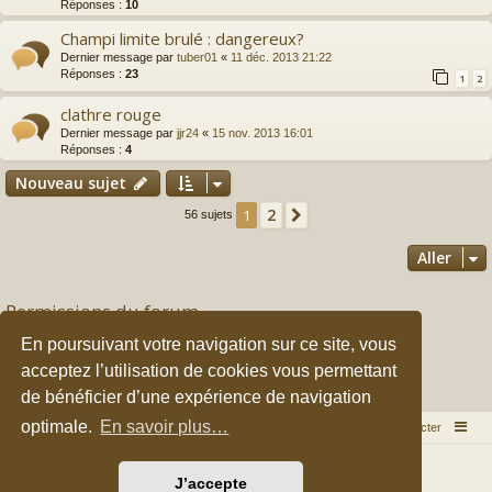
Réponses :
10
Champi limite brulé : dangereux?
Dernier message par
tuber01
«
11 déc. 2013 21:22
Réponses :
23
1
2
clathre rouge
Dernier message par
jjr24
«
15 nov. 2013 16:01
Réponses :
4
Nouveau sujet
2
1
Suivant
56 sujets
Aller
Permissions du forum
Vous
ne pouvez pas
publier de nouveaux sujets dans ce forum
En poursuivant votre navigation sur ce site, vous
Vous
ne pouvez pas
répondre aux sujets dans ce forum
acceptez l’utilisation de cookies vous permettant
Vous
ne pouvez pas
modifier vos messages dans ce forum
Vous
ne pouvez pas
supprimer vos messages dans ce forum
de bénéficier d’une expérience de navigation
Vous
ne pouvez pas
transférer de pièces jointes dans ce forum
optimale.
En savoir plus…
Accueil du forum
Nous contacter
Développé par
phpBB
® Forum Software © phpBB Limited
J’accepte
Style par
Arty
&
halilesen