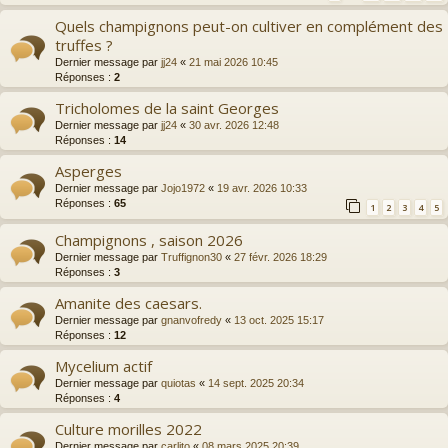
Quels champignons peut-on cultiver en complément des
truffes ?
Dernier message par
jj24
«
21 mai 2026 10:45
Réponses :
2
Tricholomes de la saint Georges
Dernier message par
jj24
«
30 avr. 2026 12:48
Réponses :
14
Asperges
Dernier message par
Jojo1972
«
19 avr. 2026 10:33
Réponses :
65
1
2
3
4
5
Champignons , saison 2026
Dernier message par
Truffignon30
«
27 févr. 2026 18:29
Réponses :
3
Amanite des caesars.
Dernier message par
gnanvofredy
«
13 oct. 2025 15:17
Réponses :
12
Mycelium actif
Dernier message par
quiotas
«
14 sept. 2025 20:34
Réponses :
4
Culture morilles 2022
Dernier message par
carlito
«
08 mars 2025 20:39