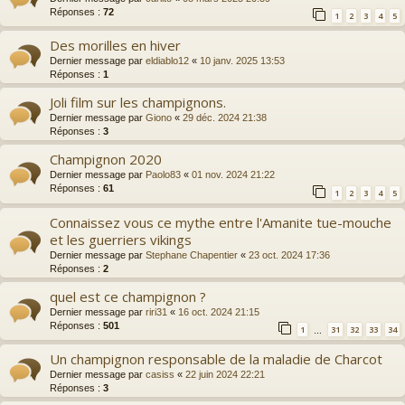
Réponses :
72
1
2
3
4
5
Des morilles en hiver
Dernier message par
eldiablo12
«
10 janv. 2025 13:53
Réponses :
1
Joli film sur les champignons.
Dernier message par
Giono
«
29 déc. 2024 21:38
Réponses :
3
Champignon 2020
Dernier message par
Paolo83
«
01 nov. 2024 21:22
Réponses :
61
1
2
3
4
5
Connaissez vous ce mythe entre l'Amanite tue-mouche
et les guerriers vikings
Dernier message par
Stephane Chapentier
«
23 oct. 2024 17:36
Réponses :
2
quel est ce champignon ?
Dernier message par
riri31
«
16 oct. 2024 21:15
Réponses :
501
1
31
32
33
34
…
Un champignon responsable de la maladie de Charcot
Dernier message par
casiss
«
22 juin 2024 22:21
Réponses :
3