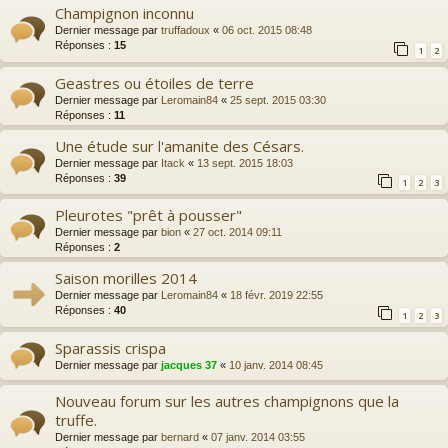
Champignon inconnu
Dernier message par
truffadoux
«
06 oct. 2015 08:48
Réponses :
15
1
2
Geastres ou étoiles de terre
Dernier message par
Leromain84
«
25 sept. 2015 03:30
Réponses :
11
Une étude sur l'amanite des Césars.
Dernier message par
Itack
«
13 sept. 2015 18:03
Réponses :
39
1
2
3
Pleurotes "prêt à pousser"
Dernier message par
bion
«
27 oct. 2014 09:11
Réponses :
2
Saison morilles 2014
Dernier message par
Leromain84
«
18 févr. 2019 22:55
Réponses :
40
1
2
3
Sparassis crispa
Dernier message par
jacques 37
«
10 janv. 2014 08:45
Nouveau forum sur les autres champignons que la
truffe.
Dernier message par
bernard
«
07 janv. 2014 03:55