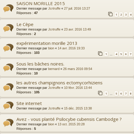
SAISON MORILLE 2015
Dernier message par
Jcrtruffe
«
27 juil. 2016 13:27
Réponses :
47
1
2
3
4
Le Cèpe
Dernier message par
Jcrtruffe
«
23 avr. 2016 13:49
Réponses :
2
expérimentation morille 2013
Dernier message par
bion
«
14 avr. 2016 19:33
Réponses :
103
1
4
5
6
7
…
Sous les bâches noires.
Dernier message par
bernard
«
26 mars 2016 09:54
Réponses :
10
les autres champignons ectomycorhiziens
Dernier message par
Jcrtruffe
«
10 févr. 2016 13:44
Réponses :
105
1
5
6
7
8
…
Site internet
Dernier message par
Jcrtruffe
«
15 déc. 2015 13:38
Avez - vous planté Psilocybe cubensis Cambodge ?
Dernier message par
bion
«
13 oct. 2015 20:28
Réponses :
5