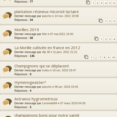
Réponses :
77
1
2
3
4
5
6
plantation résineux micorisé lactaire
Dernier message par
pancho
«
14 nov. 2021 19:58
Réponses :
34
1
2
3
Morilles 2019
Dernier message par
fefe
«
07 mai 2021 19:40
Réponses :
58
1
2
3
4
La Morille cultivée en france en 2012
Dernier message par
Alp 38
«
11 janv. 2021 21:21
Réponses :
136
1
7
8
9
10
…
Champignons qui se déplacent
Dernier message par
trufou
«
16 oct. 2019 19:47
Réponses :
9
Hymenogeaster?
Dernier message par
pancho
«
08 avr. 2019 15:45
Réponses :
4
Astraeus hygrometricus
Dernier message par
Leromain84
«
07 mars 2019 04:28
Réponses :
5
champignons bons pour notre santé