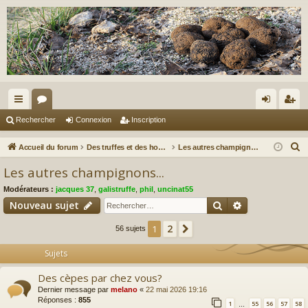
ac
or
on
ns
Rechercher
Connexion
Inscription
co
u
ne
cri
R
Accueil du forum
Des truffes et des hommes.
Les autres champignons...
ur
m
xi
pti
e
Les autres champignons...
c
ci
s
on
on
Modérateurs :
jacques 37
,
galistruffe
,
phil
,
uncinat55
h
s
Rechercher
Recherche av
Nouveau sujet
e
r
2
1
Suivant
56 sujets
c
Sujets
h
e
Des cèpes par chez vous?
r
Dernier message par
melano
«
22 mai 2026 19:16
Réponses :
855
1
55
56
57
58
…