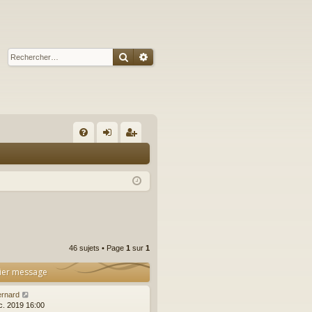
Rechercher
Recherche avancée
R
FA
on
ns
Q
ne
cri
xi
pti
on
on
46 sujets • Page
1
sur
1
ier message
ernard
c. 2019 16:00