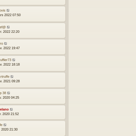
ovis
rs 2022 07:50
tef@
vr. 2022 22:20
ro
nv. 2022 19:47
uffier73
nv. 2022 18:18
rtruffe
nv. 2021 09:28
p 38
v. 2020 04:25
elano
v. 2020 21:52
fe
l. 2020 21:30