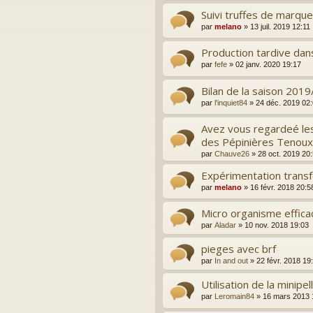
Suivi truffes de marqu
par
melano
»
13 juil. 2019 12:11
Production tardive dans
par
fefe
»
02 janv. 2020 19:17
Bilan de la saison 201
par
l'inquiet84
»
24 déc. 2019 02
Avez vous regardeé le
des Pépinières Tenoux
par
Chauve26
»
28 oct. 2019 20
Expérimentation transfe
par
melano
»
16 févr. 2018 20:5
Micro organisme effica
par
Aladar
»
10 nov. 2018 19:03
pieges avec brf
par
In and out
»
22 févr. 2018 19
Utilisation de la minipel
par
Leromain84
»
16 mars 2013 