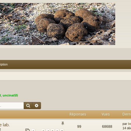
iption
l
,
uncinat55
Rechercher
Recherche avancée
Réponses
Vues
Dern
 lab.
par
b
99
68688
14 dé
2