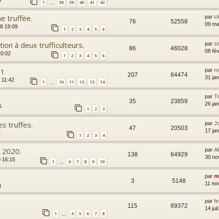
1
38
39
40
41
42
…
e truffèe.
par
cl
76
52558
09 ma
18 19:09
1
2
3
4
5
6
ion à deux trufficulteurs.
par
s
86
46028
08 fé
10:02
1
2
3
4
5
6
21
par
ro
207
64474
31 ja
1 11:42
1
10
11
12
13
14
…
par
Tr
35
23859
26 ja
5
1
2
3
s truffes.
par
Jc
47
20503
17 ja
2
1
2
3
4
e 2020.
par
Al
138
64929
30 no
0 16:15
1
6
7
8
9
10
…
par
m
3
5148
11 no
8
par
fe
115
69372
14 jui
1
4
5
6
7
8
…