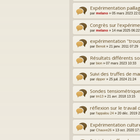
Expérimentation pailla
par
melano
»
05 mars 2023 22:
Congrès sur l'expérimen
par
melano
»
14 mai 2025 06:22
expérimentation "trous 
par
Benoit
»
21 janv. 2011 07:29
Résultats différents 
par
bion
»
07 mars 2023 10:33
Suivi des truffes de m
par
dipper
»
25 juil. 2024 21:24
Sondes tensiométriqu
par
tm13
»
21 avr. 2018 13:15
réflexion sur le travail du
par
l'appalou 24
»
20 déc. 2019 
Expérimentation cultu
par
Chauve26
»
13 oct. 2020 17