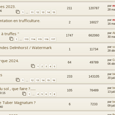
ges 2023.
par
m
211
120787
28 ma
06
1
11
12
13
14
15
…
tation en trufficulture.
par
m
2
16027
16 ma
à truffes "
par
Al
1747
662060
30 ma
1
113
114
115
116
117
…
sondes Delmhorst / Watermark
par
s
1
11734
28 dé
arque 2024.
par
G
64
49789
06 dé
1
2
3
4
5
es
par
bi
233
143105
20 jui
1
12
13
14
15
16
…
 sol , que faire ?.......
par
b
105
76489
13 jui
20:15
1
4
5
6
7
8
…
re Tuber Magnatum ?
par
b
6
7233
09 jui
:40
par
B