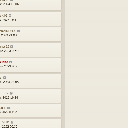
nv. 2024 19:04
anc07
v. 2023 19:11
omain17400
l. 2023 21:08
enja 12
rs 2023 06:48
elano
rs 2023 20:48
an
nv. 2023 22:58
rtruffe
v. 2022 19:26
adou
in 2022 09:52
LIVE81
r. 2022 20:37