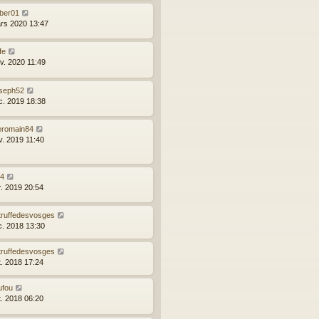
uber01
rs 2020 13:47
fe
nv. 2020 11:49
oseph52
c. 2019 18:38
eromain84
v. 2019 11:40
24
r. 2019 20:54
atruffedesvosges
c. 2018 13:30
atruffedesvosges
t. 2018 17:24
ufou
t. 2018 06:20