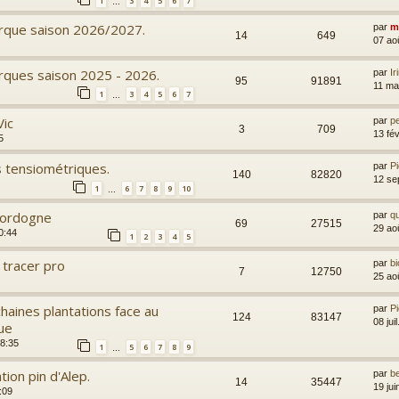
1
3
4
5
6
7
…
arque saison 2026/2027.
par
m
14
649
07 ao
arques saison 2025 - 2026.
par
Ir
95
91891
11 ma
1
3
4
5
6
7
…
Vic
par
p
3
709
13 fé
5
 tensiométriques.
par
P
140
82820
12 se
1
6
7
8
9
10
…
Dordogne
par
qu
69
27515
29 ao
0:44
1
2
3
4
5
 tracer pro
par
bi
7
12750
25 ao
haines plantations face au
par
P
124
83147
08 jui
ue
18:35
1
5
6
7
8
9
…
ion pin d'Alep.
par
b
14
35447
19 ju
:09