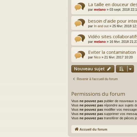
La taille en douceur de
par
melano
»
03 sept. 2018 22:
besoin d'aide pour int
par
In and out
»
25 févr. 2018 12
Vidéo sites collaborati
par
melano
»
16 févr. 2018 21:2
Eviter la contamination
par
Nico
»
21 févr. 2017 10:20
Nouveau sujet
Revenir à l’accueil du forum
Permissions du forum
Vous
ne pouvez pas
publier de nouveaux s
Vous
ne pouvez pas
répondre aux sujets d
Vous
ne pouvez pas
modifier vos message
Vous
ne pouvez pas
supprimer vos messa
Vous
ne pouvez pas
transférer de pièces j
Accueil du forum