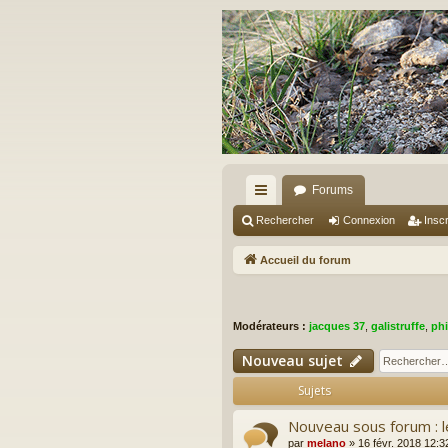
Forums
ac
Rechercher
Connexion
Inscr
co
Accueil du forum
ur
ci
Modérateurs :
jacques 37
,
galistruffe
,
phi
s
Nouveau sujet
Sujets
Nouveau sous forum : le
par
melano
»
16 févr. 2018 12:3