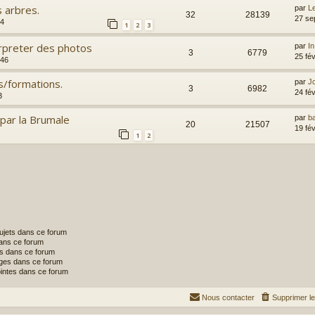
s arbres.
par
Le
32
28139
27 se
14
1
2
3
erpreter des photos
par
In
3
6779
25 fé
:46
fs/formations.
par
Jc
3
6982
24 fé
3
 par la Brumale
par
ba
20
21507
19 fé
1
2
ujets dans ce forum
ans ce forum
s dans ce forum
ges dans ce forum
ointes dans ce forum
Nous contacter
Supprimer l