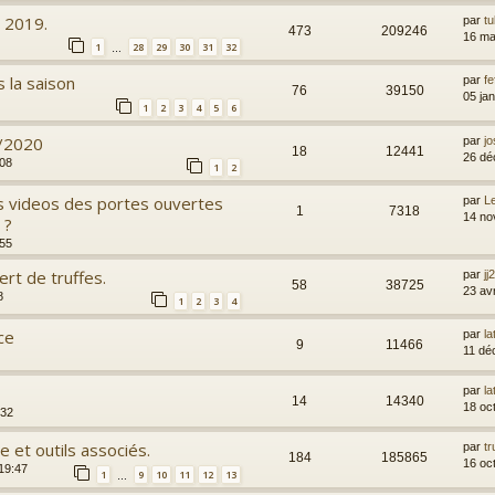
e 2019.
par
t
473
209246
16 ma
1
28
29
30
31
32
…
 la saison
par
fe
76
39150
05 ja
1
2
3
4
5
6
9/2020
par
j
18
12441
26 dé
:08
1
2
s videos des portes ouvertes
par
L
1
7318
14 no
 ?
:55
rt de truffes.
par
jj
58
38725
23 av
8
1
2
3
4
ce
par
l
9
11466
11 dé
par
l
14
14340
18 oc
:32
le et outils associés.
par
tr
184
185865
16 oc
19:47
1
9
10
11
12
13
…