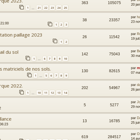
arque 2023.
363
105075
20 ja
1
21
22
23
24
25
…
par
h
38
23357
23 no
 21:00
1
2
3
tation paillage 2023
par
R
26
11542
19 jui
1
2
il du sol
par
B
142
75043
30 ma
1
6
7
8
9
10
…
s matriciels de nos sols.
par
m
130
82615
07 ma
1
5
6
7
8
9
…
arque 2022.
par
d
202
54967
26 ja
1
10
11
12
13
14
…
par
Jc
5
5277
29 no
2
llance
par
D
13
16785
25 ju
 06:23
par
O
619
284517
14 av
0