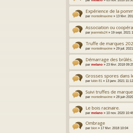
Expérience de la pomm
par
monteilmaxime
»
13 févr. 20
Association ou coopérat
par
jeanmidu24
»
19 sept. 2021 
Truffe de marques 20
par
monteilmaxime
»
29 juil. 202
Démarrage des brûlés.
par
melano
»
23 févr. 2018 09:2
Grosses spores dans le
par
lubin 81
»
13 janv. 2021 11:1
Suivi truffes de marqu
par
monteilmaxime
»
28 juin 202
Le bois racinaire.
par
melano
»
10 nov. 2020 10:4
Ombrage
par
bion
»
17 févr. 2018 10:04