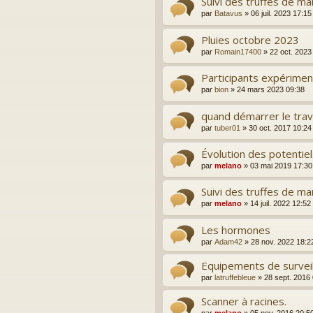
Suivi des truffes de m
par
Batavus
»
06 juil. 2023 17:15
Pluies octobre 2023
par
Romain17400
»
22 oct. 2023
Participants expérimen
par
bion
»
24 mars 2023 09:38
quand démarrer le trava
par
tuber01
»
30 oct. 2017 10:24
Évolution des potentiel
par
melano
»
03 mai 2019 17:30
Suivi des truffes de m
par
melano
»
14 juil. 2022 12:52
Les hormones
par
Adam42
»
28 nov. 2022 18:2
Equipements de survei
par
latruffebleue
»
28 sept. 2016
Scanner à racines.
par
melano
»
05 nov. 2016 20:5