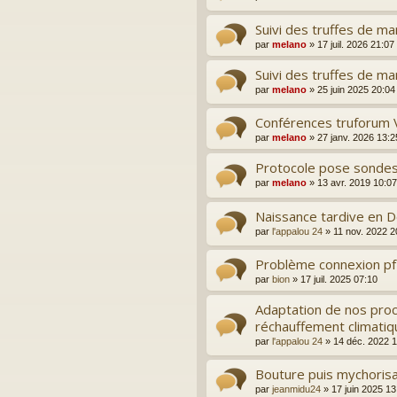
Suivi des truffes de m
par
melano
»
17 juil. 2026 21:07
Suivi des truffes de m
par
melano
»
25 juin 2025 20:04
Conférences truforum 
par
melano
»
27 janv. 2026 13:2
Protocole pose sondes
par
melano
»
13 avr. 2019 10:07
Naissance tardive en 
par
l'appalou 24
»
11 nov. 2022 2
Problème connexion pf
par
bion
»
17 juil. 2025 07:10
Adaptation de nos proc
réchauffement climatiq
par
l'appalou 24
»
14 déc. 2022 
Bouture puis mychorisat
par
jeanmidu24
»
17 juin 2025 13