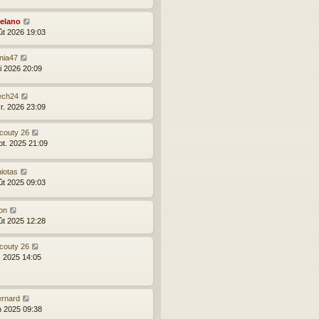
elano
ût 2026 19:03
inia47
i 2026 20:09
ech24
vr. 2026 23:09
icouty 26
pt. 2025 21:09
iotas
ût 2025 09:03
on
ût 2025 12:28
icouty 26
l. 2025 14:05
ernard
in 2025 09:38