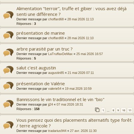
Alimentation “terroir”, truffe et gibier : vous avez déjà
senti une différence ?
Dernier message par
choffard68
«
28 mai 2026 11:13
Réponses :
3
présentation de marine
Dernier message par
choffard68
«
28 mai 2026 11:10
arbre parasité par un truc ?
Dernier message par
LaTruffaxDeMax
«
25 mai 2026 16:57
Réponses :
5
salut c'est augustin
Dernier message par
augustin85
«
21 mai 2026 07:11
présentation de Valérie
Dernier message par
valerie54
«
19 mai 2026 10:59
Bannissons le vin traditionnel et le vin "bio"
Dernier message par
jj24
«
07 mai 2026 18:31
Réponses :
158
1
8
9
10
11
…
Vous pensez quoi des placements alternatifs type forêt
/ terre agricole ?
Dernier message par
tradarius944
«
27 avr. 2026 11:30