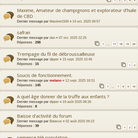
1
2
3
4
5
Maxime, Amateur de champignons et explorateur d’huile
de CBD
Dernier message par
Maxime1500
«
14 oct. 2025 09:57
safran
Dernier message par
dan
«
07 oct. 2025 22:25
Réponses :
298
1
17
18
19
20
…
Trempage du fil de débroussailleuse
Dernier message par
dipper
«
15 sept. 2025 10:46
Réponses :
15
1
2
Soucis de fonctionnement.
Dernier message par
melano
«
12 sept. 2025 18:31
Réponses :
145
1
7
8
9
10
…
A quel âge donner de la truffe aux enfants ?
Dernier message par
dipper
«
19 août 2025 08:26
Réponses :
8
Baisse d'activité du forum
Dernier message par
Batavus
«
02 août 2025 09:23
Réponses :
39
1
2
3
semence blé population