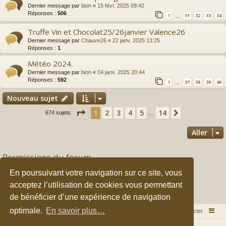
Dernier message par
bion
«
15 févr. 2025 09:42
Réponses :
506
1
31
32
33
34
…
Truffe Vin et Chocolat25/26janvier Valence26
Dernier message par
Chauve26
«
22 janv. 2025 13:25
Réponses :
1
Météo 2024.
Dernier message par
bion
«
04 janv. 2025 20:44
Réponses :
592
1
37
38
39
40
…
Nouveau sujet
Page
1
sur
14
2
3
4
5
14
1
Suivant
674 sujets
…
Aller
Permissions du forum
Vous
ne pouvez pas
publier de nouveaux sujets dans ce forum
En poursuivant votre navigation sur ce site, vous
Vous
ne pouvez pas
répondre aux sujets dans ce forum
Vous
ne pouvez pas
modifier vos messages dans ce forum
acceptez l’utilisation de cookies vous permettant
Vous
ne pouvez pas
supprimer vos messages dans ce forum
de bénéficier d’une expérience de navigation
Vous
ne pouvez pas
transférer de pièces jointes dans ce forum
optimale.
En savoir plus…
Accueil du forum
Nous contacter