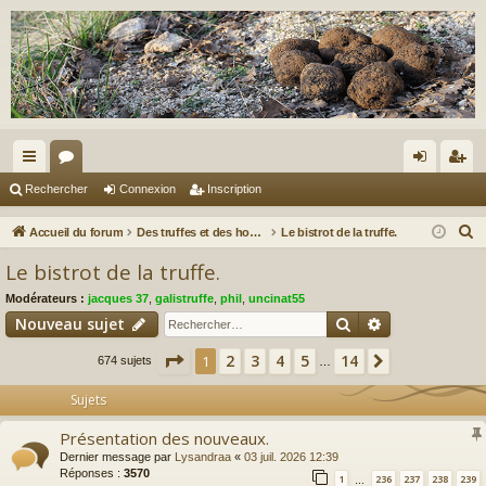
ac
or
on
ns
Rechercher
Connexion
Inscription
co
u
ne
cri
R
Accueil du forum
Des truffes et des hommes.
Le bistrot de la truffe.
ur
m
xi
pti
e
Le bistrot de la truffe.
c
ci
s
on
on
Modérateurs :
jacques 37
,
galistruffe
,
phil
,
uncinat55
h
s
Rechercher
Recherche av
Nouveau sujet
e
r
Page
1
sur
14
2
3
4
5
14
1
Suivant
674 sujets
…
c
Sujets
h
e
Présentation des nouveaux.
r
Dernier message par
Lysandraa
«
03 juil. 2026 12:39
Réponses :
3570
1
236
237
238
239
…