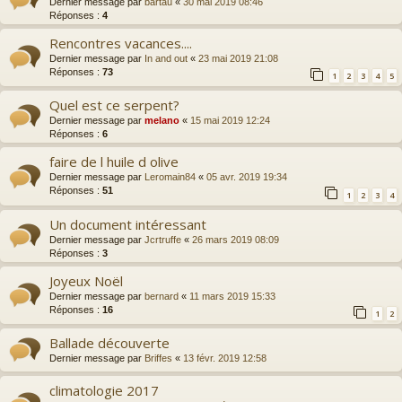
Dernier message par
bartau
«
30 mai 2019 08:46
Réponses :
4
Rencontres vacances....
Dernier message par
In and out
«
23 mai 2019 21:08
Réponses :
73
1
2
3
4
5
Quel est ce serpent?
Dernier message par
melano
«
15 mai 2019 12:24
Réponses :
6
faire de l huile d olive
Dernier message par
Leromain84
«
05 avr. 2019 19:34
Réponses :
51
1
2
3
4
Un document intéressant
Dernier message par
Jcrtruffe
«
26 mars 2019 08:09
Réponses :
3
Joyeux Noël
Dernier message par
bernard
«
11 mars 2019 15:33
Réponses :
16
1
2
Ballade découverte
Dernier message par
Briffes
«
13 févr. 2019 12:58
climatologie 2017