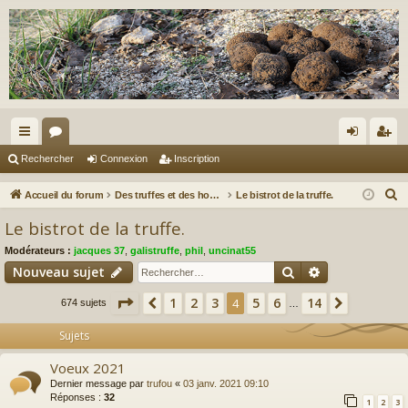
ac
or
on
ns
Rechercher
Connexion
Inscription
co
u
ne
cri
R
Accueil du forum
Des truffes et des hommes.
Le bistrot de la truffe.
ur
m
xi
pti
e
Le bistrot de la truffe.
c
ci
s
on
on
Modérateurs :
jacques 37
,
galistruffe
,
phil
,
uncinat55
h
s
Rechercher
Recherche av
Nouveau sujet
e
r
Page
4
sur
14
1
2
3
5
6
14
Précédent
4
Suivant
674 sujets
…
c
Sujets
h
e
Voeux 2021
r
Dernier message par
trufou
«
03 janv. 2021 09:10
Réponses :
32
1
2
3