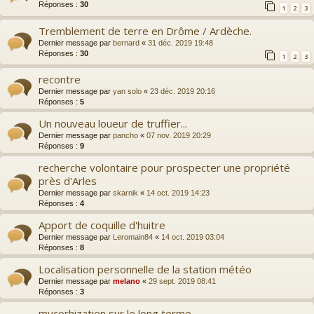
Réponses :
30
1
2
3
Tremblement de terre en Drôme / Ardèche.
Dernier message par
bernard
«
31 déc. 2019 19:48
Réponses :
30
1
2
3
recontre
Dernier message par
yan solo
«
23 déc. 2019 20:16
Réponses :
5
Un nouveau loueur de truffier...
Dernier message par
pancho
«
07 nov. 2019 20:29
Réponses :
9
recherche volontaire pour prospecter une propriété
près d'Arles
Dernier message par
skarnik
«
14 oct. 2019 14:23
Réponses :
4
Apport de coquille d'huitre
Dernier message par
Leromain84
«
14 oct. 2019 03:04
Réponses :
8
Localisation personnelle de la station météo
Dernier message par
melano
«
29 sept. 2019 08:41
Réponses :
3
mycorhization sur le long terme