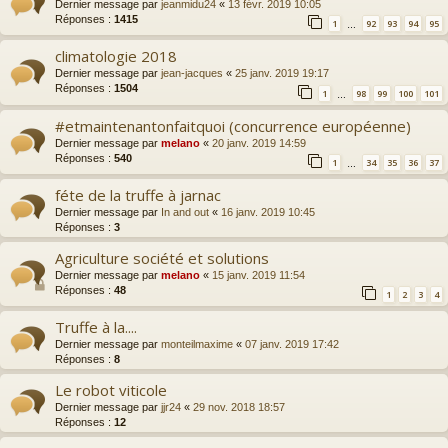
Dernier message par
jeanmidu24
«
13 févr. 2019 10:05
Réponses :
1415
1
92
93
94
95
…
climatologie 2018
Dernier message par
jean-jacques
«
25 janv. 2019 19:17
Réponses :
1504
1
98
99
100
101
…
#etmaintenantonfaitquoi (concurrence européenne)
Dernier message par
melano
«
20 janv. 2019 14:59
Réponses :
540
1
34
35
36
37
…
féte de la truffe à jarnac
Dernier message par
In and out
«
16 janv. 2019 10:45
Réponses :
3
Agriculture société et solutions
Dernier message par
melano
«
15 janv. 2019 11:54
Réponses :
48
1
2
3
4
Truffe à la....
Dernier message par
monteilmaxime
«
07 janv. 2019 17:42
Réponses :
8
Le robot viticole
Dernier message par
jjr24
«
29 nov. 2018 18:57
Réponses :
12