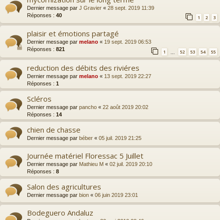
Dernier message par
J Gravier
«
28 sept. 2019 11:39
Réponses :
40
1
2
3
plaisir et émotions partagé
Dernier message par
melano
«
19 sept. 2019 06:53
Réponses :
821
1
52
53
54
55
…
reduction des débits des riviéres
Dernier message par
melano
«
13 sept. 2019 22:27
Réponses :
1
Scléros
Dernier message par
pancho
«
22 août 2019 20:02
Réponses :
14
chien de chasse
Dernier message par
béber
«
05 juil. 2019 21:25
Journée matériel Floressac 5 Juillet
Dernier message par
Mathieu M
«
02 juil. 2019 20:10
Réponses :
8
Salon des agricultures
Dernier message par
bion
«
06 juin 2019 23:01
Bodeguero Andaluz