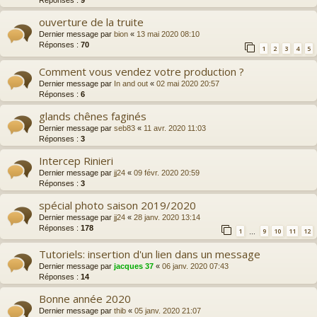
Réponses :
9
ouverture de la truite
Dernier message par
bion
«
13 mai 2020 08:10
Réponses :
70
1
2
3
4
5
Comment vous vendez votre production ?
Dernier message par
In and out
«
02 mai 2020 20:57
Réponses :
6
glands chênes faginés
Dernier message par
seb83
«
11 avr. 2020 11:03
Réponses :
3
Intercep Rinieri
Dernier message par
jj24
«
09 févr. 2020 20:59
Réponses :
3
spécial photo saison 2019/2020
Dernier message par
jj24
«
28 janv. 2020 13:14
Réponses :
178
1
9
10
11
12
…
Tutoriels: insertion d'un lien dans un message
Dernier message par
jacques 37
«
06 janv. 2020 07:43
Réponses :
14
Bonne année 2020
Dernier message par
thib
«
05 janv. 2020 21:07