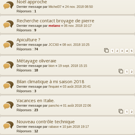
Noël approche
Dernier message par
Michel37
«
24 nov. 2018 08:50
Réponses :
1
Recherche contact broyage de pierre
Dernier message par
melano
«
06 nov. 2018 10:17
Réponses :
9
Apiculture ?
Dernier message par
JCC60
«
08 oct. 2018 10:25
Réponses :
74
1
2
3
4
5
Métayage oliveraie
Dernier message par
bion
«
19 sept. 2018 15:15
Réponses :
18
1
2
Bilan climatique à mi saison 2018
Dernier message par
l'inquiet
«
03 août 2018 20:41
Réponses :
3
Vacances en Italie.
Dernier message par
pancho
«
01 août 2018 22:06
Réponses :
23
1
2
Nouveau contrôle technique
Dernier message par
rabase
«
10 juin 2018 19:17
Réponses :
12