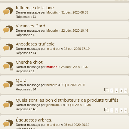
Influence de la lune
Dernier message par
Moustiic
«
31 déc. 2020 08:35
Réponses :
11
Vacances Gard
Dernier message par
Moustiic
«
22 déc. 2020 10:46
Réponses :
1
Anecdotes truficole
Dernier message par
In and out
«
22 oct. 2020 17:19
Réponses :
14
Cherche chiot
Dernier message par
melano
«
28 sept. 2020 19:37
Réponses :
1
QUIZ
Dernier message par
bernard
«
02 juil. 2020 21:11
Réponses :
54
1
2
3
4
Quels sont les bon distributeurs de produits truffés
Dernier message par
jeanmidu24
«
01 juil. 2020 19:38
Réponses :
48
1
2
3
4
Étiquettes arbres.
Dernier message par
In and out
«
25 mai 2020 20:12