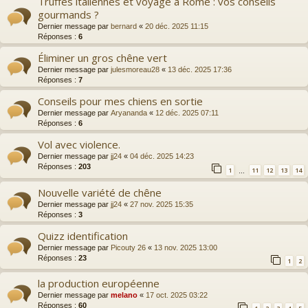
Truffes italiennes et voyage à Rome : vos conseils
gourmands ?
Dernier message par
bernard
«
20 déc. 2025 11:15
Réponses :
6
Éliminer un gros chêne vert
Dernier message par
julesmoreau28
«
13 déc. 2025 17:36
Réponses :
7
Conseils pour mes chiens en sortie
Dernier message par
Aryananda
«
12 déc. 2025 07:11
Réponses :
6
Vol avec violence.
Dernier message par
jj24
«
04 déc. 2025 14:23
Réponses :
203
1
11
12
13
14
…
Nouvelle variété de chêne
Dernier message par
jj24
«
27 nov. 2025 15:35
Réponses :
3
Quizz identification
Dernier message par
Picouty 26
«
13 nov. 2025 13:00
Réponses :
23
1
2
la production européenne
Dernier message par
melano
«
17 oct. 2025 03:22
Réponses :
60