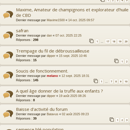
1
2
3
4
5
Maxime, Amateur de champignons et explorateur d’huile
de CBD
Dernier message par
Maxime1500
«
14 oct. 2025 09:57
safran
Dernier message par
dan
«
07 oct. 2025 22:25
Réponses :
298
1
17
18
19
20
…
Trempage du fil de débroussailleuse
Dernier message par
dipper
«
15 sept. 2025 10:46
Réponses :
15
1
2
Soucis de fonctionnement.
Dernier message par
melano
«
12 sept. 2025 18:31
Réponses :
145
1
7
8
9
10
…
A quel âge donner de la truffe aux enfants ?
Dernier message par
dipper
«
19 août 2025 08:26
Réponses :
8
Baisse d'activité du forum
Dernier message par
Batavus
«
02 août 2025 09:23
Réponses :
39
1
2
3
semence blé population