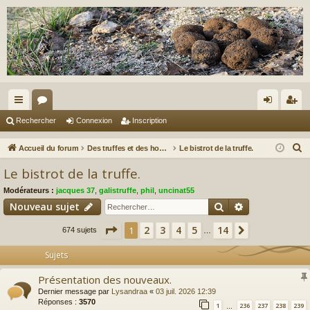
ac
or
on
ns
Rechercher
Connexion
Inscription
co
u
ne
cri
R
Accueil du forum
Des truffes et des hommes.
Le bistrot de la truffe.
ur
m
xi
pti
e
Le bistrot de la truffe.
c
ci
s
on
on
Modérateurs :
jacques 37
,
galistruffe
,
phil
,
uncinat55
h
s
Rechercher
Recherche av
Nouveau sujet
e
r
Page
1
sur
14
2
3
4
5
14
1
Suivant
674 sujets
…
c
Sujets
h
e
Présentation des nouveaux.
r
Dernier message par
Lysandraa
«
03 juil. 2026 12:39
Réponses :
3570
1
236
237
238
239
…