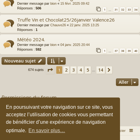
Dernier message par
bion
«
15 févr. 2025 09:42
Réponses :
506
1
31
32
33
34
…
Truffe Vin et Chocolat25/26janvier Valence26
Dernier message par
Chauve26
«
22 janv. 2025 13:25
Réponses :
1
Météo 2024.
Dernier message par
bion
«
04 janv. 2025 20:44
Réponses :
592
1
37
38
39
40
…
Nouveau sujet
Page
1
sur
14
2
3
4
5
14
1
Suivant
674 sujets
…
Aller
Permissions du forum
Vous
ne pouvez pas
publier de nouveaux sujets dans ce forum
En poursuivant votre navigation sur ce site, vous
Vous
ne pouvez pas
répondre aux sujets dans ce forum
Vous
ne pouvez pas
modifier vos messages dans ce forum
acceptez l’utilisation de cookies vous permettant
Vous
ne pouvez pas
supprimer vos messages dans ce forum
de bénéficier d’une expérience de navigation
Vous
ne pouvez pas
transférer de pièces jointes dans ce forum
optimale.
En savoir plus…
Accueil du forum
Nous contacter