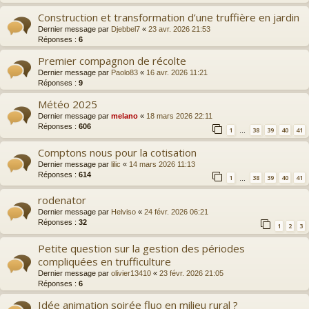
Construction et transformation d’une truffière en jardin
Dernier message par
Djebbel7
«
23 avr. 2026 21:53
Réponses :
6
Premier compagnon de récolte
Dernier message par
Paolo83
«
16 avr. 2026 11:21
Réponses :
9
Météo 2025
Dernier message par
melano
«
18 mars 2026 22:11
Réponses :
606
1
38
39
40
41
…
Comptons nous pour la cotisation
Dernier message par
lilic
«
14 mars 2026 11:13
Réponses :
614
1
38
39
40
41
…
rodenator
Dernier message par
Helviso
«
24 févr. 2026 06:21
Réponses :
32
1
2
3
Petite question sur la gestion des périodes
compliquées en trufficulture
Dernier message par
olivier13410
«
23 févr. 2026 21:05
Réponses :
6
Idée animation soirée fluo en milieu rural ?