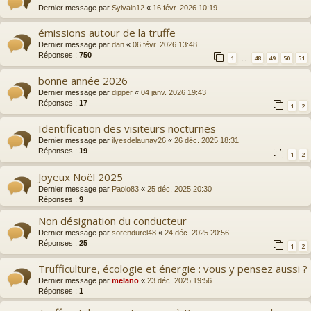
Dernier message par
Sylvain12
«
16 févr. 2026 10:19
émissions autour de la truffe
Dernier message par
dan
«
06 févr. 2026 13:48
Réponses :
750
1
48
49
50
51
…
bonne année 2026
Dernier message par
dipper
«
04 janv. 2026 19:43
Réponses :
17
1
2
Identification des visiteurs nocturnes
Dernier message par
ilyesdelaunay26
«
26 déc. 2025 18:31
Réponses :
19
1
2
Joyeux Noël 2025
Dernier message par
Paolo83
«
25 déc. 2025 20:30
Réponses :
9
Non désignation du conducteur
Dernier message par
sorendurel48
«
24 déc. 2025 20:56
Réponses :
25
1
2
Trufficulture, écologie et énergie : vous y pensez aussi ?
Dernier message par
melano
«
23 déc. 2025 19:56
Réponses :
1