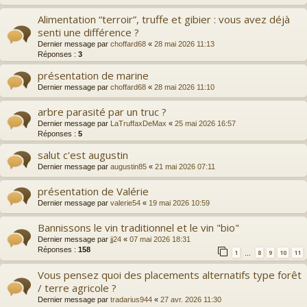
Alimentation “terroir”, truffe et gibier : vous avez déjà
senti une différence ?
Dernier message par
choffard68
«
28 mai 2026 11:13
Réponses :
3
présentation de marine
Dernier message par
choffard68
«
28 mai 2026 11:10
arbre parasité par un truc ?
Dernier message par
LaTruffaxDeMax
«
25 mai 2026 16:57
Réponses :
5
salut c'est augustin
Dernier message par
augustin85
«
21 mai 2026 07:11
présentation de Valérie
Dernier message par
valerie54
«
19 mai 2026 10:59
Bannissons le vin traditionnel et le vin "bio"
Dernier message par
jj24
«
07 mai 2026 18:31
Réponses :
158
1
8
9
10
11
…
Vous pensez quoi des placements alternatifs type forêt
/ terre agricole ?
Dernier message par
tradarius944
«
27 avr. 2026 11:30