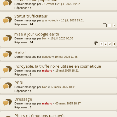
Dernier message par
J Gravier
«
28 juil. 2025 19:02
Réponses :
4
Statut trufficulteur
Dernier message par
gnanvofredy
«
18 juil. 2025 19:31
Réponses :
24
1
2
mise à jour Google earth
Dernier message par
bion
«
18 juil. 2025 08:35
Réponses :
54
1
2
3
4
Hello !
Dernier message par
dede69
«
19 mai 2025 11:45
Incroyable, la truffe noire utilisée en cosmétique
Dernier message par
melano
«
15 mai 2025 18:21
Réponses :
3
PPRI
Dernier message par
bion
«
17 mars 2025 18:41
Réponses :
4
Dressage
Dernier message par
melano
«
03 mars 2025 18:17
Réponses :
3
Plisirs et émotions partagés