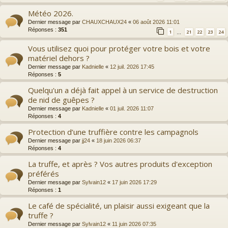
Météo 2026.
Dernier message par
CHAUXCHAUX24
«
06 août 2026 11:01
Réponses :
351
1
21
22
23
24
…
Vous utilisez quoi pour protéger votre bois et votre
matériel dehors ?
Dernier message par
Kadnielle
«
12 juil. 2026 17:45
Réponses :
5
Quelqu'un a déjà fait appel à un service de destruction
de nid de guêpes ?
Dernier message par
Kadnielle
«
01 juil. 2026 11:07
Réponses :
4
Protection d’une truffière contre les campagnols
Dernier message par
jj24
«
18 juin 2026 06:37
Réponses :
4
La truffe, et après ? Vos autres produits d'exception
préférés
Dernier message par
Sylvain12
«
17 juin 2026 17:29
Réponses :
1
Le café de spécialité, un plaisir aussi exigeant que la
truffe ?
Dernier message par
Sylvain12
«
11 juin 2026 07:35