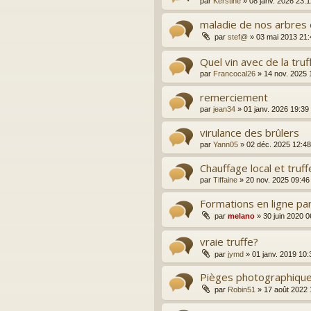
par
Kerstine
»
08 janv. 2026 23:
maladie de nos arbres
par
stef@
»
03 mai 2013 21:
Quel vin avec de la truf
par
Francocal26
»
14 nov. 2025 
remerciement
par
jean34
»
01 janv. 2026 19:39
virulance des brûlers
par
Yann05
»
02 déc. 2025 12:48
Chauffage local et truff
par
Tiffaine
»
20 nov. 2025 09:46
Formations en ligne pa
par
melano
»
30 juin 2020 0
vraie truffe?
par
jymd
»
01 janv. 2019 10:
Pièges photographique
par
Robin51
»
17 août 2022 