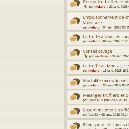
Rencontre truffes et vi
par
melano
»
22 janv. 2026
Empoisonnement de chi
Valensole.
par
melano
»
04 févr. 2026 08:3
La truffe à tous les cou
par
melano
»
04 févr. 2026 10:3
Conseil cavage
par
ymichalak
»
31 déc. 202
La truffe au Montat, c'es
par
melano
»
18 janv. 2026 19:2
Mortalité exceptionnel
par
melano
»
24 août 2009 06:2
Melanger truffiers et 
par
Sylira
»
09 janv. 2026 09:39
Ensemencement truffiè
par
Vlad52
»
08 janv. 2026 20:14
Elmut pour les chiens 