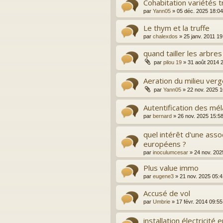
Cohabitation variétés t
par
Yann05
»
05 déc. 2025 18:04
Le thym et la truffe
par
chalexdos
»
25 janv. 2011 19
quand tailler les arbres
par
pilou 19
»
31 août 2014 
Aeration du milieu verge
par
Yann05
»
22 nov. 2025 1
Autentification des mél
par
bernard
»
26 nov. 2025 15:5
quel intérêt d'une assoc
européens ?
par
inoculumcesar
»
24 nov. 202
Plus value immo
par
eugene3
»
21 nov. 2025 05:4
Accusé de vol
par
Umbrie
»
17 févr. 2014 09:55
installation électricité