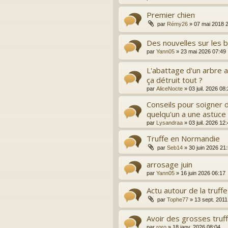
Premier chien
par
Rémy26
»
07 mai 2018 
Des nouvelles sur les b
par
Yann05
»
23 mai 2026 07:49
L'abattage d'un arbre a
ça détruit tout ?
par
AliceNocte
»
03 juil. 2026 08
Conseils pour soigner d
quelqu'un a une astuce
par
Lysandraa
»
03 juil. 2026 12
Truffe en Normandie
par
Seb14
»
30 juin 2026 21
arrosage juin
par
Yann05
»
16 juin 2026 06:17
Actu autour de la truffe
par
Tophe77
»
13 sept. 2011
Avoir des grosses truff
par
roro
»
18 janv. 2026 08:04