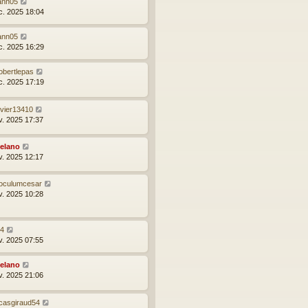
ann05
c. 2025 18:04
ann05
c. 2025 16:29
obertlepas
c. 2025 17:19
ivier13410
v. 2025 17:37
elano
v. 2025 12:17
noculumcesar
v. 2025 10:28
24
v. 2025 07:55
elano
v. 2025 21:06
ucasgiraud54