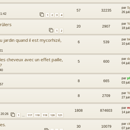
par
S
57
32235
26 jui
21:42
1
2
3
4
rûlers
par
Y
20
2907
18 jui
1
2
u jardin quand il est mycorhizé,
par
bi
6
539
10 jui
:21
es cheveux avec un effet paille,
par
d
5
600
04 jui
 ?
:40
par
ph
8
665
03 jui
:57
par
Y
8
2709
27 ju
par
m
1808
874603
14 ju
 20:26
1
117
118
119
120
121
…
es.
par
cl
30
10079
07 ju