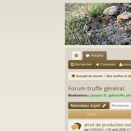
Forums
ac
Rechercher
Connexion
Inscr
co
Accueil du forum
Des truffes et 
ur
Forum truffe général.
ci
Modérateurs :
jacques 37
,
galistruffe
,
phi
s
Nouveau sujet
Sujets
arret de production su
par
RABASEJ
»
03 août 2026 17