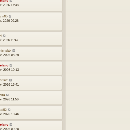
elano
vr. 2026 17:48
ann05
vr. 2026 09:26
24
vr. 2026 11:47
michalak
nv. 2026 08:29
elano
nv. 2026 10:13
artinC
nv. 2026 15:41
lira
nv. 2026 11:56
lad52
nv. 2026 10:46
elano
nv. 2026 09:20