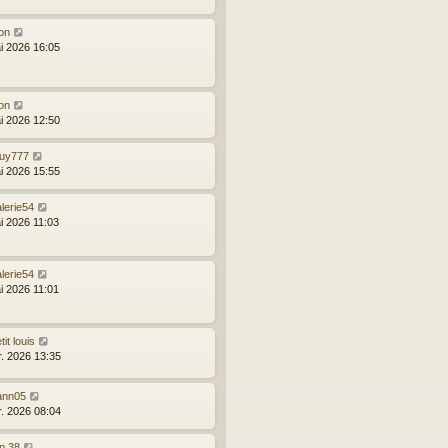
on
i 2026 16:05
on
i 2026 12:50
uy777
i 2026 15:55
lerie54
i 2026 11:03
lerie54
i 2026 11:01
tit louis
r. 2026 13:35
ann05
r. 2026 08:04
p 38