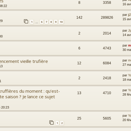
es
8
3358
16 av
08:22
par
jj
142
289826
15 av
29
1
6
7
8
9
10
…
par
Jp
2
2014
14 av
00
par
m
6
4743
30 ma
ncement vieille trufière
par
m
12
6084
27 ma
13
par
Y
2
2418
18 ma
1
ruffières du moment : qu’est-
par
Y
13
4710
28 fé
e saison ? Je lance ce sujet
5 20:23
par
Y
25
5605
20 fé
1
2