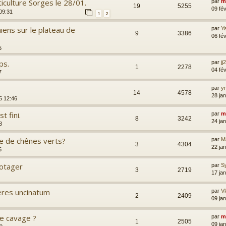
ticulture Sorges le 28/01.
par
m
19
5255
09 fé
 09:31
1
2
ens sur le plateau de
par
Y
9
3386
06 fé
5
ps.
par
jj
1
2278
04 fé
7
par
y
14
4578
28 ja
5 12:46
t fini.
par
m
8
3242
24 ja
3
le de chênes verts?
par
M
3
4304
22 ja
5
potager
par
Sy
3
2719
17 ja
res uncinatum
par
V
2
2409
09 ja
de cavage ?
par
m
1
2505
09 ja