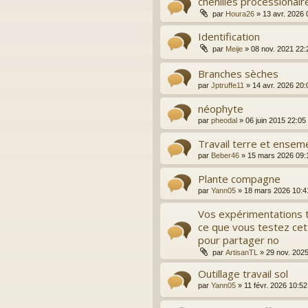
chenilles processionair
par
Houra26
»
13 avr. 2026 
Identification
par
Meije
»
08 nov. 2021 22:
Branches sèches
par
Jptruffe11
»
14 avr. 2026 20:
néophyte
par
pheodal
»
06 juin 2015 22:05
Travail terre et enseme
par
Beber46
»
15 mars 2026 09:
Plante compagne
par
Yann05
»
18 mars 2026 10:4
Vos expérimentations t
ce que vous testez cett
pour partager no
par
ArtisanTL
»
29 nov. 202
Outillage travail sol
par
Yann05
»
11 févr. 2026 10:52