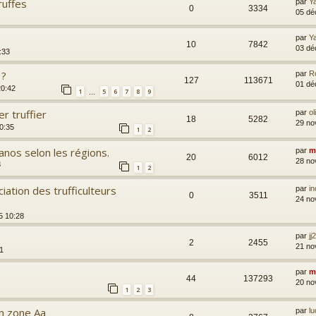
ruffes
par
Y
0
3334
05 dé
par
Y
10
7842
03 dé
:33
 ?
par
R
127
113671
01 dé
20:42
1
5
6
7
8
9
…
r truffier
par
ol
18
5282
29 no
0:35
1
2
anos selon les régions.
par
m
20
6012
28 no
8
1
2
iation des trufficulteurs
par
i
0
3511
24 no
5 10:28
par
jj
2
2455
21 no
1
par
m
44
137293
20 no
1
2
3
 en zone Aa
par
l