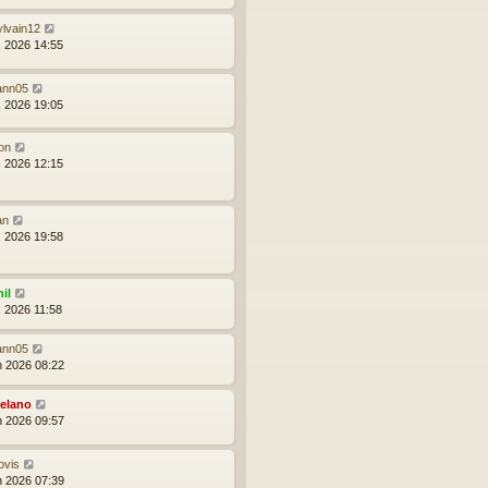
ylvain12
l. 2026 14:55
ann05
l. 2026 19:05
on
l. 2026 12:15
an
l. 2026 19:58
il
l. 2026 11:58
ann05
in 2026 08:22
elano
in 2026 09:57
ovis
in 2026 07:39