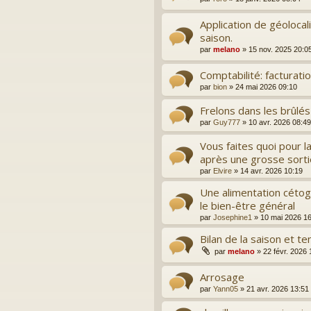
Application de géolocal
saison.
par
melano
»
15 nov. 2025 20:0
Comptabilité: facturati
par
bion
»
24 mai 2026 09:10
Frelons dans les brûlés
par
Guy777
»
10 avr. 2026 08:49
Vous faites quoi pour l
après une grosse sorti
par
Elvire
»
14 avr. 2026 10:19
Une alimentation cétog
le bien-être général
par
Josephine1
»
10 mai 2026 1
Bilan de la saison et te
par
melano
»
22 févr. 2026 
Arrosage
par
Yann05
»
21 avr. 2026 13:51