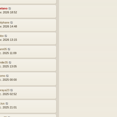
elano
nv. 2026 18:52
téphane
nv. 2026 14:48
obo
nv. 2026 13:15
ann05
c. 2025 11:09
ilie35
c. 2025 13:05
omo
c. 2025 00:00
oraya23
c. 2025 02:52
cius
c. 2025 21:01