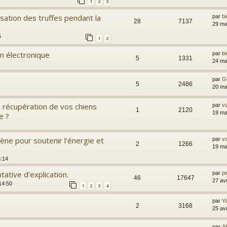
1
2
3
isation des truffes pendant la
par
bi
28
7137
29 ma
5
1
2
on électronique
par
bi
5
1331
24 ma
par
G
5
2486
20 ma
a récupération de vos chiens
par
va
1
2120
19 ma
e ?
ène pour soutenir l’énergie et
par
va
2
1266
19 ma
6:14
ntative d'explication.
par
pe
46
17647
27 av
14:50
1
2
3
4
par
Y
2
3168
25 av
par
Al