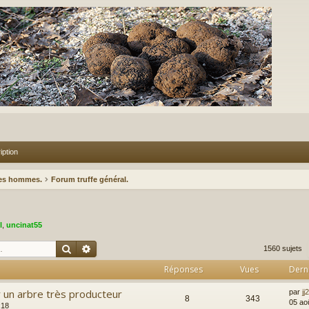
iption
des hommes.
Forum truffe général.
l
,
uncinat55
Rechercher
Recherche avancée
1560 sujets
Réponses
Vues
Dern
r un arbre très producteur
par
jj
8
343
05 ao
:18