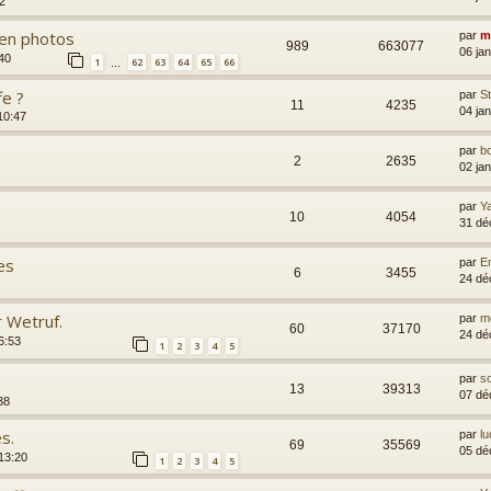
12
 en photos
par
m
989
663077
06 ja
40
1
62
63
64
65
66
…
fe ?
par
S
11
4235
04 ja
10:47
par
b
2
2635
02 ja
par
Y
10
4054
31 dé
es
par
Em
6
3455
24 dé
r Wetruf.
par
m
60
37170
24 dé
6:53
1
2
3
4
5
par
s
13
39313
07 dé
38
s.
par
lu
69
35569
05 dé
13:20
1
2
3
4
5