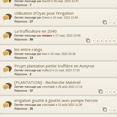
Dernier message par
Dav03
«
29 sept. 2022 22:47
Réponses :
7
Utilisation d'Oyas pour l'irrigation
Dernier message par
Giono
«
24 sept. 2022 13:40
Réponses :
27
1
2
La trufficulture en 2040
Dernier message par
melano
«
17 sept. 2022 14:59
Réponses :
89
1
2
3
4
5
6
les entre-rangs
Dernier message par
bion
«
16 sept. 2022 20:30
Réponses :
13
Projet plantation petite truffière en Aveyron
Dernier message par
truffe12
«
11 sept. 2022 17:53
Réponses :
2
[PLANTATION] - Recherche Matériel
Dernier message par
ymichalak
«
28 août 2022 17:14
Réponses :
37
1
2
3
Irrigation goutte à goutte avec pompe Ferroni
Dernier message par
ymichalak
«
23 août 2022 11:28
Réponses :
25
1
2