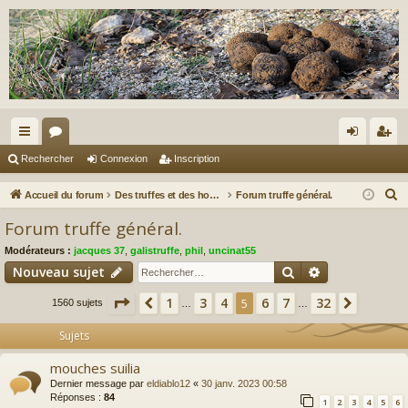
ac
or
on
ns
Rechercher
Connexion
Inscription
co
u
ne
cri
R
Accueil du forum
Des truffes et des hommes.
Forum truffe général.
ur
m
xi
pti
e
Forum truffe général.
c
ci
s
on
on
Modérateurs :
jacques 37
,
galistruffe
,
phil
,
uncinat55
h
s
Rechercher
Recherche av
Nouveau sujet
e
r
Page
5
sur
32
1
3
4
6
7
32
Précédent
5
Suivant
1560 sujets
…
…
c
Sujets
h
e
mouches suilia
r
Dernier message par
eldiablo12
«
30 janv. 2023 00:58
Réponses :
84
1
2
3
4
5
6