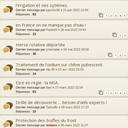
l'irrigation et ses sytémes.
Dernier message par
pancho30
«
21 juin 2022 12:04
Réponses :
63
1
2
3
4
5
en France on ne manque pas d'eau !
Dernier message par
Paolo83
«
26 mai 2022 19:44
Réponses :
15
1
2
Herse rotative déportée
Dernier message par
ymichalak
«
04 mai 2022 08:56
Réponses :
30
1
2
3
Traitement de l'oidium sur chêne pubescent.
Dernier message par
Alp 38
«
07 avr. 2022 20:53
Réponses :
14
Etre en règle : la MSA.
Dernier message par
bion
«
27 mars 2022 22:04
Réponses :
63
1
2
3
4
5
Drôle de découverte … besoin d’œils experts !
Dernier message par
Tartruffe
«
09 mars 2022 17:37
Réponses :
10
Protection des truffes du froid
Dernier message par
melano
«
06 mars 2022 11:27