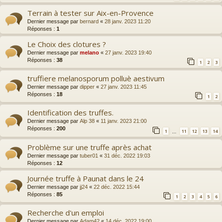
Terrain à tester sur Aix-en-Provence
Dernier message par
bernard
«
28 janv. 2023 11:20
Réponses :
1
Le Choix des clotures ?
Dernier message par
melano
«
27 janv. 2023 19:40
Réponses :
38
1
2
3
truffiere melanosporum polluè aestivum
Dernier message par
dipper
«
27 janv. 2023 11:45
Réponses :
18
1
2
Identification des truffes.
Dernier message par
Alp 38
«
11 janv. 2023 21:00
Réponses :
200
1
11
12
13
14
…
Problème sur une truffe après achat
Dernier message par
tuber01
«
31 déc. 2022 19:03
Réponses :
12
Journée truffe à Paunat dans le 24
Dernier message par
jj24
«
22 déc. 2022 15:44
Réponses :
85
1
2
3
4
5
6
Recherche d'un emploi
Dernier message par
Adam42
«
14 déc. 2022 19:00