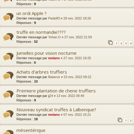
Réponses :
8
un ordi Apple ?
Dernier message par
Paolo83
«
29 nov. 2022 18:26
Réponses :
9
truffe en normandie????
Dernier message par
Yohan.O
«
27 nov. 2022 21:59
Réponses :
52
1
2
3
4
Jumelles pour vision nocturne
Dernier message par
melano
«
27 nov. 2022 19:25
Réponses :
6
Achats d'arbres truffiers
Dernier message par
Batavus
«
23 nov. 2022 09:22
Réponses :
10
Premiere plantation de chene truffiers
Dernier message par
jj24
«
13 nov. 2022 09:49
Réponses :
8
Nouveau syndicat truffes à Lalbenque?
Dernier message par
melano
«
07 nov. 2022 15:21
Réponses :
18
1
2
mésentérique