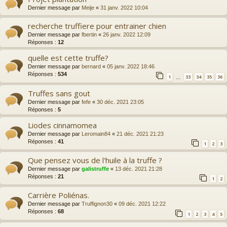
Dernier message par
Meije
«
31 janv. 2022 10:04
recherche truffiere pour entrainer chien
Dernier message par
fbertin
«
26 janv. 2022 12:09
Réponses :
12
quelle est cette truffe?
Dernier message par
bernard
«
05 janv. 2022 18:46
Réponses :
534
1
33
34
35
36
…
Truffes sans gout
Dernier message par
fefe
«
30 déc. 2021 23:05
Réponses :
5
Liodes cinnamomea
Dernier message par
Leromain84
«
21 déc. 2021 21:23
Réponses :
41
1
2
3
Que pensez vous de l'huile à la truffe ?
Dernier message par
galistruffe
«
13 déc. 2021 21:28
Réponses :
21
1
2
Carrière Poliénas.
Dernier message par
Truffignon30
«
09 déc. 2021 12:22
Réponses :
68
1
2
3
4
5