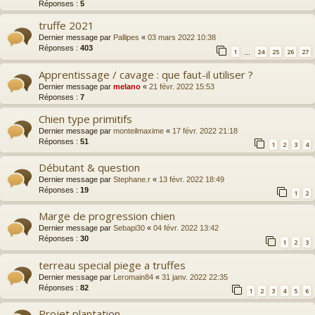
Réponses :
5
truffe 2021
Dernier message par
Pallipes
«
03 mars 2022 10:38
Réponses :
403
1
24
25
26
27
…
Apprentissage / cavage : que faut-il utiliser ?
Dernier message par
melano
«
21 févr. 2022 15:53
Réponses :
7
Chien type primitifs
Dernier message par
monteilmaxime
«
17 févr. 2022 21:18
Réponses :
51
1
2
3
4
Débutant & question
Dernier message par
Stephane.r
«
13 févr. 2022 18:49
Réponses :
19
1
2
Marge de progression chien
Dernier message par
Sebapi30
«
04 févr. 2022 13:42
Réponses :
30
1
2
3
terreau special piege a truffes
Dernier message par
Leromain84
«
31 janv. 2022 22:35
Réponses :
82
1
2
3
4
5
6
Projet plantation