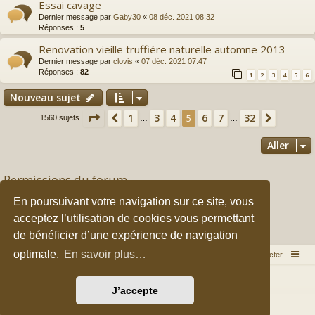
Essai cavage
Dernier message par
Gaby30
«
08 déc. 2021 08:32
Réponses :
5
Renovation vieille truffiére naturelle automne 2013
Dernier message par
clovis
«
07 déc. 2021 07:47
Réponses :
82
1
2
3
4
5
6
Nouveau sujet
Page
5
sur
32
1
3
4
6
7
32
Précédent
5
Suivant
1560 sujets
…
…
Aller
Permissions du forum
Vous
ne pouvez pas
publier de nouveaux sujets dans ce forum
En poursuivant votre navigation sur ce site, vous
Vous
ne pouvez pas
répondre aux sujets dans ce forum
Vous
ne pouvez pas
modifier vos messages dans ce forum
acceptez l’utilisation de cookies vous permettant
Vous
ne pouvez pas
supprimer vos messages dans ce forum
de bénéficier d’une expérience de navigation
Vous
ne pouvez pas
transférer de pièces jointes dans ce forum
optimale.
En savoir plus…
Accueil du forum
Nous contacter
Développé par
phpBB
® Forum Software © phpBB Limited
J’accepte
Style par
Arty
&
halilesen
Traduction française officielle
©
Qiaeru