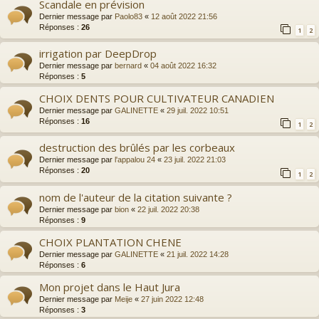
Scandale en prévision
Dernier message par
Paolo83
«
12 août 2022 21:56
Réponses :
26
1
2
irrigation par DeepDrop
Dernier message par
bernard
«
04 août 2022 16:32
Réponses :
5
CHOIX DENTS POUR CULTIVATEUR CANADIEN
Dernier message par
GALINETTE
«
29 juil. 2022 10:51
Réponses :
16
1
2
destruction des brûlés par les corbeaux
Dernier message par
l'appalou 24
«
23 juil. 2022 21:03
Réponses :
20
1
2
nom de l'auteur de la citation suivante ?
Dernier message par
bion
«
22 juil. 2022 20:38
Réponses :
9
CHOIX PLANTATION CHENE
Dernier message par
GALINETTE
«
21 juil. 2022 14:28
Réponses :
6
Mon projet dans le Haut Jura
Dernier message par
Meije
«
27 juin 2022 12:48
Réponses :
3