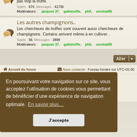
pas trop la truffe.
Sujets
:
674
,
Messages
:
41736
Modérateurs :
jacques 37
,
galistruffe
,
phil
,
uncinat55
Les autres champignons...
Les chercheurs de truffes sont souvent aussi chercheurs de
champignons. Certains arrivent même à en cultiver...
Sujets
:
56
,
Messages
:
2899
Modérateurs :
jacques 37
,
galistruffe
,
phil
,
uncinat55
Aller
Accueil du forum
Nous contacter
Fuseau horaire sur
UTC+01:00
Développé par
phpBB
® Forum Software © phpBB Limited
En poursuivant votre navigation sur ce site, vous
Style par
Arty
&
halilesen
acceptez l’utilisation de cookies vous permettant
Traduction française officielle
©
Qiaeru
de bénéficier d’une expérience de navigation
Confidentialité
|
Conditions
optimale.
En savoir plus…
J’accepte