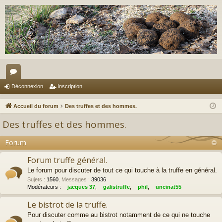
or
Déconnexion
Inscription
u
Accueil du forum
Des truffes et des hommes.
m
Des truffes et des hommes.
s
Forum
Forum truffe général.
Le forum pour discuter de tout ce qui touche à la truffe en général.
Sujets
:
1560
,
Messages
:
39036
Modérateurs :
jacques 37
,
galistruffe
,
phil
,
uncinat55
Le bistrot de la truffe.
Pour discuter comme au bistrot notamment de ce qui ne touche