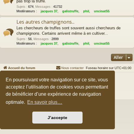
pas trop la truffe.
Sujets
:
674
,
Messages
:
41732
Modérateurs :
jacques 37
,
galistruffe
,
phil
,
uncinat55
Les autres champignons...
Les chercheurs de truffes sont souvent aussi chercheurs de
champignons. Certains arrivent même à en cultiver...
Sujets
:
56
,
Messages
:
2899
Modérateurs :
jacques 37
,
galistruffe
,
phil
,
uncinat55
Aller
Accueil du forum
Nous contacter
Fuseau horaire sur
UTC+01:00
Développé par
phpBB
® Forum Software © phpBB Limited
En poursuivant votre navigation sur ce site, vous
Style par
Arty
&
halilesen
acceptez l’utilisation de cookies vous permettant
Traduction française officielle
©
Qiaeru
de bénéficier d’une expérience de navigation
Confidentialité
|
Conditions
optimale.
En savoir plus…
J’accepte