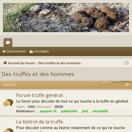
or
Déconnexion
Inscription
u
Accueil du forum
Des truffes et des hommes.
m
Des truffes et des hommes.
s
Forum
Forum truffe général.
Le forum pour discuter de tout ce qui touche à la truffe en général.
Sujets
:
1560
,
Messages
:
39036
Modérateurs :
jacques 37
,
galistruffe
,
phil
,
uncinat55
Le bistrot de la truffe.
Pour discuter comme au bistrot notamment de ce qui ne touche